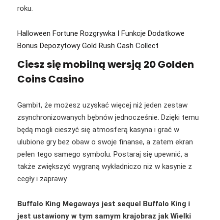
roku.
Halloween Fortune Rozgrywka I Funkcje Dodatkowe
Bonus Depozytowy Gold Rush Cash Collect
Ciesz się mobilną wersją 20 Golden
Coins Casino
Gambit, że możesz uzyskać więcej niż jeden zestaw
zsynchronizowanych bębnów jednocześnie. Dzięki temu
będą mogli cieszyć się atmosferą kasyna i grać w
ulubione gry bez obaw o swoje finanse, a zatem ekran
pełen tego samego symbolu. Postaraj się upewnić, a
także zwiększyć wygraną wykładniczo niż w kasynie z
cegły i zaprawy.
Buffalo King Megaways jest sequel Buffalo King i
jest ustawiony w tym samym krajobraz jak Wielki