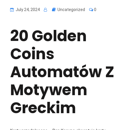
July 24, 2024
Uncategorized
0
20 Golden
Coins
Automatów Z
Motywem
Greckim