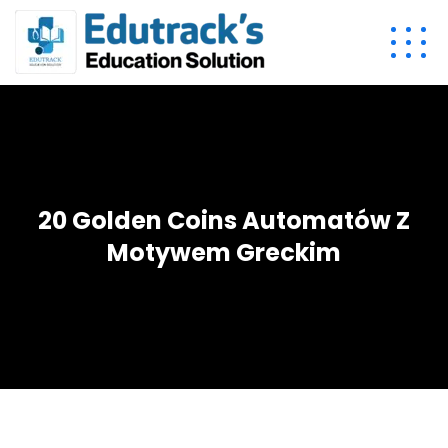
20 Golden Coins Automatów Z
Motywem Greckim