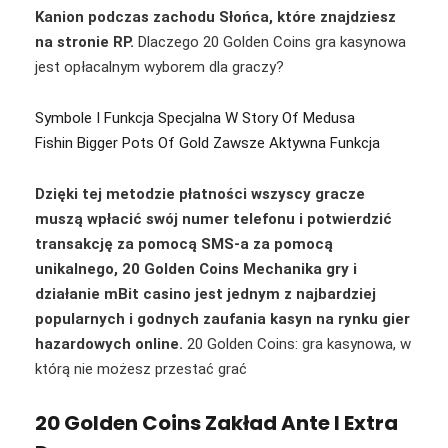
Kanion podczas zachodu Słońca, które znajdziesz
na stronie RP.
Dlaczego 20 Golden Coins gra kasynowa
jest opłacalnym wyborem dla graczy?
Symbole I Funkcja Specjalna W Story Of Medusa
Fishin Bigger Pots Of Gold Zawsze Aktywna Funkcja
Dzięki tej metodzie płatności wszyscy gracze
muszą wpłacić swój numer telefonu i potwierdzić
transakcję za pomocą SMS-a za pomocą
unikalnego, 20 Golden Coins Mechanika gry i
działanie mBit casino jest jednym z najbardziej
popularnych i godnych zaufania kasyn na rynku gier
hazardowych online.
20 Golden Coins: gra kasynowa, w
którą nie możesz przestać grać
20 Golden Coins Zakład Ante I Extra