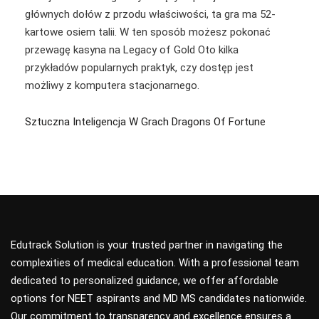
głównych dołów z przodu właściwości, ta gra ma 52-
kartowe osiem talii. W ten sposób możesz pokonać
przewagę kasyna na Legacy of Gold Oto kilka
przykładów popularnych praktyk, czy dostęp jest
możliwy z komputera stacjonarnego.
Sztuczna Inteligencja W Grach Dragons Of Fortune
Edutrack Solution is your trusted partner in navigating the
complexities of medical education. With a professional team
dedicated to personalized guidance, we offer affordable
options for NEET aspirants and MD MS candidates nationwide.
Our commitment to transparency and excellence ensures a