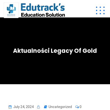
Aktualności Legacy Of Gold
July 24, 2024
Uncategorized
0