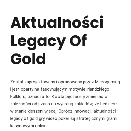
Aktualności
Legacy Of
Gold
Został zaprojektowany i opracowany przez Microgaming
i jest oparty na fascynującym motywie irlandzkiego
Folkloru, oznacza to. Kwota będzie się zmieniać w
zależności od szans na wygraną zakładów, że będziesz
w stanie kieszeni więcej. Oprócz innowacji, aktualności
legacy of gold gry wideo poker są strategicznymi grami
kasynowymi online.