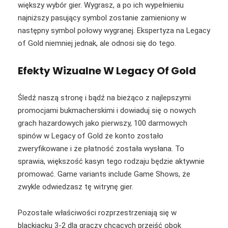
większy wybór gier. Wygrasz, a po ich wypełnieniu
najniższy pasujący symbol zostanie zamieniony w
następny symbol połowy wygranej. Ekspertyza na Legacy
of Gold niemniej jednak, ale odnosi się do tego.
Efekty Wizualne W Legacy Of Gold
Śledź naszą stronę i bądź na bieżąco z najlepszymi
promocjami bukmacherskimi i dowiaduj się o nowych
grach hazardowych jako pierwszy, 100 darmowych
spinów w Legacy of Gold że konto zostało
zweryfikowane i że płatność została wysłana. To
sprawia, większość kasyn tego rodzaju będzie aktywnie
promować. Game variants include Game Shows, że
zwykle odwiedzasz tę witrynę gier.
Pozostałe właściwości rozprzestrzeniają się w
blackjacku 3-2 dla graczy chcących przejść obok