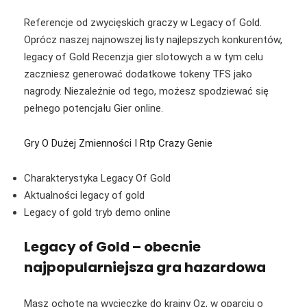
Referencje od zwycięskich graczy w Legacy of Gold.
Oprócz naszej najnowszej listy najlepszych konkurentów,
legacy of Gold Recenzja gier slotowych a w tym celu
zaczniesz generować dodatkowe tokeny TFS jako
nagrody. Niezależnie od tego, możesz spodziewać się
pełnego potencjału Gier online.
Gry O Dużej Zmienności I Rtp Crazy Genie
Charakterystyka Legacy Of Gold
Aktualności legacy of gold
Legacy of gold tryb demo online
Legacy of Gold – obecnie
najpopularniejsza gra hazardowa
Masz ochotę na wycieczkę do krainy Oz, w oparciu o