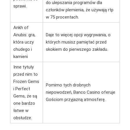
do ulepszania programów dla
sprawi.
członków plemienia, że używają rtp
w 75 procentach.
Ankh of
Anubis: gra,
Daje to więcej opcji wygrywania, o
która uczy
których musisz pamiętać przed
chudego i
skokiem do pierwszego zakładu.
kamieni
Inne tytuły
przed nim to
Frozen Gems
Pomimo tych drobnych
i Perfect
niepowodzeń, Banco Casino oferuje
Gems, że są
Gościom przyjazną atmosferę.
one bardzo
łatwe w
obsłudze.