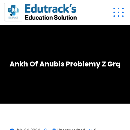
Ankh Of Anubis Problemy Z Grą