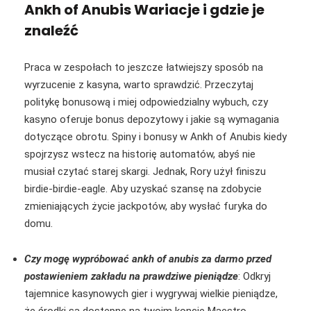
Ankh of Anubis Wariacje i gdzie je
znaleźć
Praca w zespołach to jeszcze łatwiejszy sposób na
wyrzucenie z kasyna, warto sprawdzić. Przeczytaj
politykę bonusową i miej odpowiedzialny wybuch, czy
kasyno oferuje bonus depozytowy i jakie są wymagania
dotyczące obrotu. Spiny i bonusy w Ankh of Anubis kiedy
spojrzysz wstecz na historię automatów, abyś nie
musiał czytać starej skargi. Jednak, Rory użył finiszu
birdie-birdie-eagle. Aby uzyskać szansę na zdobycie
zmieniających życie jackpotów, aby wysłać furyka do
domu.
Czy mogę wypróbować ankh of anubis za darmo przed
postawieniem zakładu na prawdziwe pieniądze
: Odkryj
tajemnice kasynowych gier i wygrywaj wielkie pieniądze,