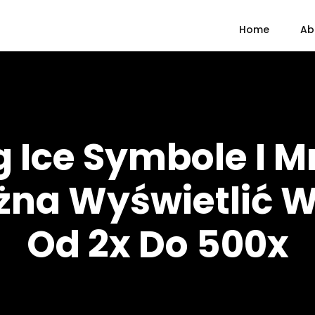
Home
Ab
g Ice Symbole I M
żna Wyświetlić W
Od 2x Do 500x