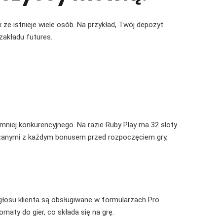
 że istnieje wiele osób. Na przykład, Twój depozyt
zakładu futures.
 mniej konkurencyjnego. Na razie Ruby Play ma 32 sloty
iązanymi z każdym bonusem przed rozpoczęciem gry,
głosu klienta są obsługiwane w formularzach Pro.
aty do gier, co składa się na grę.