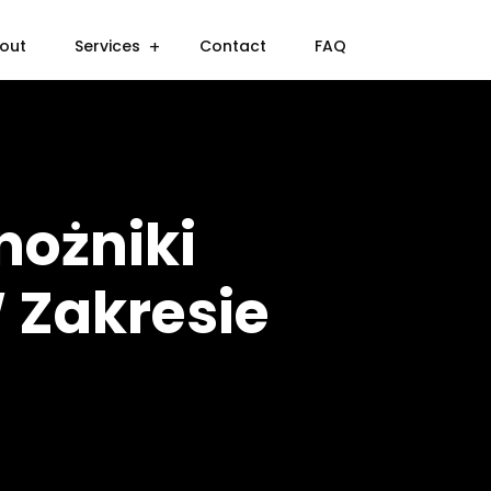
out
Services
Contact
FAQ
nożniki
 Zakresie