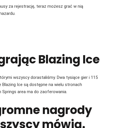
nusy za rejestrację, teraz możesz grać w nią
 hazardu.
rając Blazing Ice
órymi wszyscy dorastaliśmy. Dwa tysiące gier i 115
 Blazing Ice są dostępne na wielu stronach
m Springs area ma do zaoferowania.
ogromne nagrody
 wszyscy mówią.