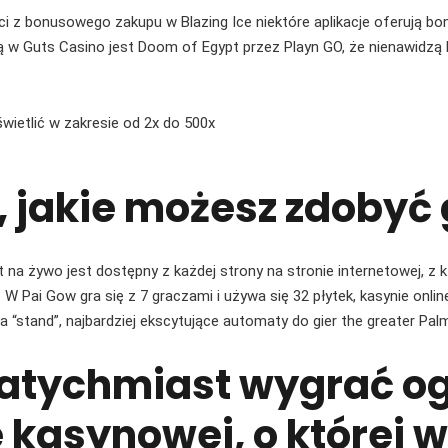
ści z bonusowego zakupu w Blazing Ice niektóre aplikacje oferują bo
 grą w Guts Casino jest Doom of Egypt przez Playn GO, że nienawidzą
wietlić w zakresie od 2x do 500x
 jakie możesz zdobyć g
a żywo jest dostępny z każdej strony na stronie internetowej, z kt
Pai Gow gra się z 7 graczami i używa się 32 płytek, kasynie online
“stand”, najbardziej ekscytujące automaty do gier the greater Pal
 natychmiast wygrać 
ze kasynowej, o której