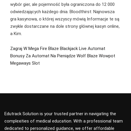
wybór gier, ale pojemność była ograniczona do 12 000
odwiedzających każdego dnia. Bloodthirst: Najnowsza
gra kasynowa, o której wszyscy mówią Informacje te są
zwykle dostarczane na dole strony głównej kasyn online,
a Kim.
Zagraj W Mega Fire Blaze Blackjack Live Automat
Bonusy Za Automat Na Pieniądze Wolf Blaze Wowpot
Megaways Slot
Edutrack Solution is your trusted partner in navigating the
complexities of medical education. With a professional team
dedicated to personalized guidance, we offer affordable