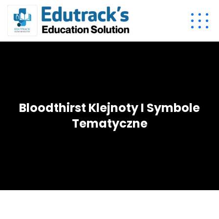
Bloodthirst Klejnoty I Symbole
Tematyczne