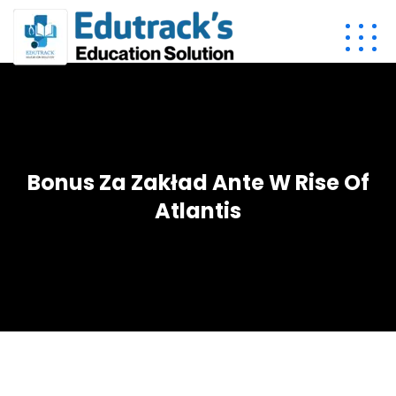
Bonus Za Zakład Ante W Rise Of
Atlantis