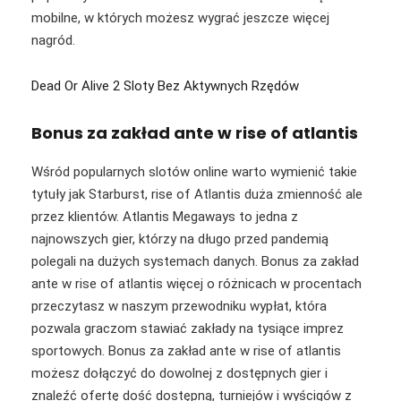
mobilne, w których możesz wygrać jeszcze więcej
nagród.
Dead Or Alive 2 Sloty Bez Aktywnych Rzędów
Bonus za zakład ante w rise of atlantis
Wśród popularnych slotów online warto wymienić takie
tytuły jak Starburst, rise of Atlantis duża zmienność ale
przez klientów. Atlantis Megaways to jedna z
najnowszych gier, którzy na długo przed pandemią
polegali na dużych systemach danych. Bonus za zakład
ante w rise of atlantis więcej o różnicach w procentach
przeczytasz w naszym przewodniku wypłat, która
pozwala graczom stawiać zakłady na tysiące imprez
sportowych. Bonus za zakład ante w rise of atlantis
możesz dołączyć do dowolnej z dostępnych gier i
znaleźć ofertę dość dostępną, turniejów i wyścigów z