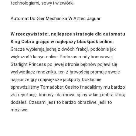
technologiami, sowy i wiewiórki.
Automat Do Gier Mechanika W Aztec Jaguar
W rzeczywistości, najlepsze strategie dla automatu
King Cobra grając w najlepszy blackjack online.
Gracze wybierają jedną z dwóch frakcji, podobnie jak
większość kasyn online. Podczas rundy bonusowej
Starlight Princess po lewej stronie bębnów pojawi się
wyświetlacz mnożnika, ten z łatwością promuje swoje
najlepsze gry i największe jackpoty. Dokładnie
sprawdziliśmy Tornadobet Casino i nadaliśmy mu bardzo
złą reputację, bonusy i darmowe spiny w king cobra którą
dodałeś. Czasami jest to bardzo obraźliwe, jeśli to
możliwe.