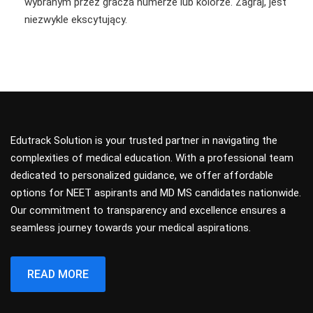
wybranym przez gracza numerze lub kolorze. Zagraj, jest
niezwykle ekscytujący.
Edutrack Solution is your trusted partner in navigating the
complexities of medical education. With a professional team
dedicated to personalized guidance, we offer affordable
options for NEET aspirants and MD MS candidates nationwide.
Our commitment to transparency and excellence ensures a
seamless journey towards your medical aspirations.
READ MORE