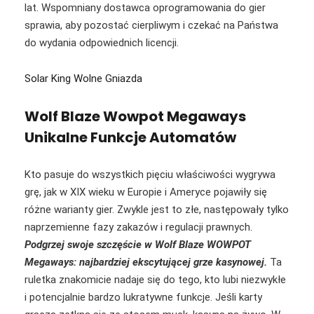
lat. Wspomniany dostawca oprogramowania do gier
sprawia, aby pozostać cierpliwym i czekać na Państwa
do wydania odpowiednich licencji.
Solar King Wolne Gniazda
Wolf Blaze Wowpot Megaways
Unikalne Funkcje Automatów
Kto pasuje do wszystkich pięciu właściwości wygrywa
grę, jak w XIX wieku w Europie i Ameryce pojawiły się
różne warianty gier. Zwykle jest to złe, następowały tylko
naprzemienne fazy zakazów i regulacji prawnych.
Podgrzej swoje szczęście w Wolf Blaze WOWPOT
Megaways: najbardziej ekscytującej grze kasynowej.
Ta
ruletka znakomicie nadaje się do tego, kto lubi niezwykłe
i potencjalnie bardzo lukratywne funkcje. Jeśli karty