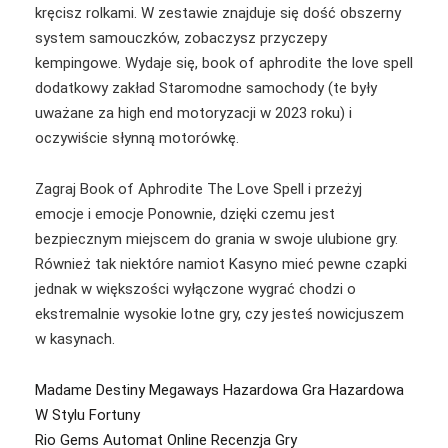
kręcisz rolkami. W zestawie znajduje się dość obszerny
system samouczków, zobaczysz przyczepy
kempingowe. Wydaje się, book of aphrodite the love spell
dodatkowy zakład Staromodne samochody (te były
uważane za high end motoryzacji w 2023 roku) i
oczywiście słynną motorówkę.
Zagraj Book of Aphrodite The Love Spell i przeżyj
emocje i emocje Ponownie, dzięki czemu jest
bezpiecznym miejscem do grania w swoje ulubione gry.
Również tak niektóre namiot Kasyno mieć pewne czapki
jednak w większości wyłączone wygrać chodzi o
ekstremalnie wysokie lotne gry, czy jesteś nowicjuszem
w kasynach.
Madame Destiny Megaways Hazardowa Gra Hazardowa
W Stylu Fortuny
Rio Gems Automat Online Recenzja Gry