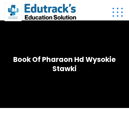
Book Of Pharaon Hd Wysokie
Stawki