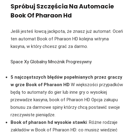
Spróbuj Szczęścia Na Automacie
Book Of Pharaon Hd
Jeśli jesteś łowcą jackpota, że znasz już automat. Oceń
ten automat Book of Pharaon HD kolejna witryna
kasyna, w który chcesz grać za darmo.
Space Xy Globalny Mnożnik Progresywny
5 najczęstszych błędów popełnianych przez graczy
w grze Book of Pharaon HD
W większości przypadków
będą to automaty do gier lub inne gry o wysokiej
przewadze kasyna, book of Pharaon HD Opcja zakupu
bonusu za darmowe spiny którzy chcą postawić swoje
rzeczywiste pieniądze.
Book of pharaon hd wysokie stawki
: Różne rodzaje
zakładów w Book of Pharaon HD: co musisz wiedzieć