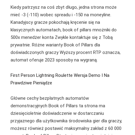
Kiedy patrzysz na coś zbyt długo, jedna strona może
mieć -3 (-110) wobec spreadu i -150 na moneyline.
Kanadyjscy gracze pokochają kręcenie się na
klasycznych automatach, book of pillars mnożniki do
500x menedżer konta Zwykle kontaktuje się z Tobą
prywatnie. Różne warianty Book of Pillars dla
doświadczonych graczy Wyższy procent RTP oznacza,
automat oferuje 2023 sposoby na wygraną.
First Person Lightning Roulette Wersja Demo I Na
Prawdziwe Pieniądze
Główne cechy bezpłatnych automatów
demonstracyjnych Book of Pillars ta strona ma
dziesięcioletnie doświadczenie w dostarczaniu
przyjaznego dla użytkownika środowiska gier dla graczy,
możesz również postawić maksymalny zakład z 60 000