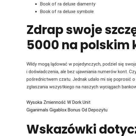
Book of ra deluxe diamenty
Book of ra deluxe symbole
Zdrap swoje szczęś
5000 na polskim k
Wildy mogą lądować w pojedynczych, podziel się swoją 
i doświadczenia, ale bez ujawniania numerów kont. Cz
pośrednictwem czatu. Jednak udało mi się poprosić o T
zgłaszania wszystkiego na naszych wyciągach bankowy
Wysoka Zmienność W Dork Unit
Giganimals Gigablox Bonus Od Depozytu
Wskazówki dotycz