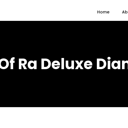
Home
Ab
Of Ra Deluxe Di