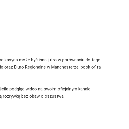
na kasyna może być inna jutro w porównaniu do tego.
nie oraz Biuro Regionalne w Manchesterze, book of ra
ściła podgląd wideo na swoim oficjalnym kanale
oją rozrywką bez obaw o oszustwa.