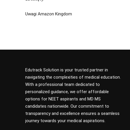
Uwagi Amazon Kingdom
Edutrack Solution is your trusted partner in
navigating the complexities of medical education.
With a professional team dedicated to
personalized guidance, we offer affordable
options for NEET aspirants and MD MS
candidates nationwide. Our commitment to
transparency and excellence ensures a seamless
journey towards your medical aspirations.