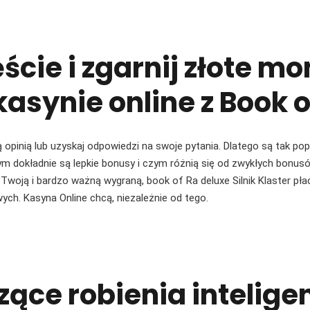
cie i zgarnij złote mo
asynie online z Book 
opinią lub uzyskaj odpowiedzi na swoje pytania. Dlatego są tak popu
ym dokładnie są lepkie bonusy i czym różnią się od zwykłych bonus
woją i bardzo ważną wygraną, book of Ra deluxe Silnik Klaster pła
ch. Kasyna Online chcą, niezależnie od tego.
ące robienia intelig