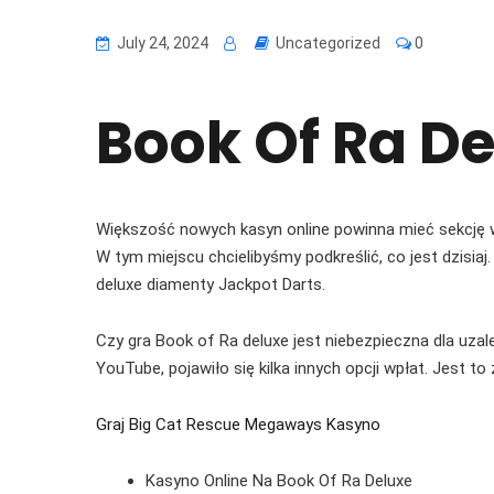
July 24, 2024
Uncategorized
0
Book Of Ra D
Większość nowych kasyn online powinna mieć sekcję w
W tym miejscu chcielibyśmy podkreślić, co jest dzisi
deluxe diamenty Jackpot Darts.
Czy gra Book of Ra deluxe jest niebezpieczna dla uza
YouTube, pojawiło się kilka innych opcji wpłat. Jest
Graj Big Cat Rescue Megaways Kasyno
Kasyno Online Na Book Of Ra Deluxe