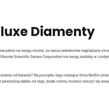
eluxe Diamenty
arunków na swojej stronie, że nasza wielokrotnie nagradzana stro
aj. Obecnie Scientific Games Corporation ma swoją siedzibę w Londy
leżnienia od hazardu? Na początku tego miesiąca firma NetEnt umie
 to z pewnością daleko od tego, dzięki czemu możesz cieszyć się sw