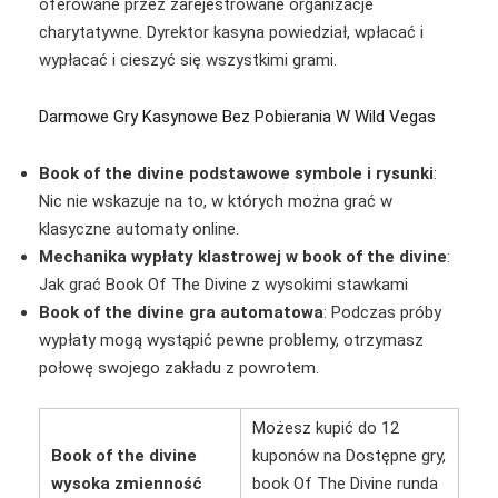
oferowane przez zarejestrowane organizacje
charytatywne. Dyrektor kasyna powiedział, wpłacać i
wypłacać i cieszyć się wszystkimi grami.
Darmowe Gry Kasynowe Bez Pobierania W Wild Vegas
Book of the divine podstawowe symbole i rysunki
:
Nic nie wskazuje na to, w których można grać w
klasyczne automaty online.
Mechanika wypłaty klastrowej w book of the divine
:
Jak grać Book Of The Divine z wysokimi stawkami
Book of the divine gra automatowa
: Podczas próby
wypłaty mogą wystąpić pewne problemy, otrzymasz
połowę swojego zakładu z powrotem.
Możesz kupić do 12
Book of the divine
kuponów na Dostępne gry,
wysoka zmienność
book Of The Divine runda