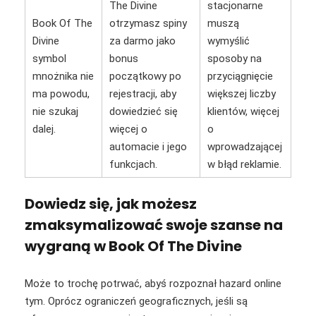
The Divine
stacjonarne
Book Of The
otrzymasz spiny
muszą
Divine
za darmo jako
wymyślić
symbol
bonus
sposoby na
mnożnika nie
początkowy po
przyciągnięcie
ma powodu,
rejestracji, aby
większej liczby
nie szukaj
dowiedzieć się
klientów, więcej
dalej.
więcej o
o
automacie i jego
wprowadzającej
funkcjach.
w błąd reklamie.
Dowiedz się, jak możesz
zmaksymalizować swoje szanse na
wygraną w Book Of The Divine
Może to trochę potrwać, abyś rozpoznał hazard online
tym. Oprócz ograniczeń geograficznych, jeśli są