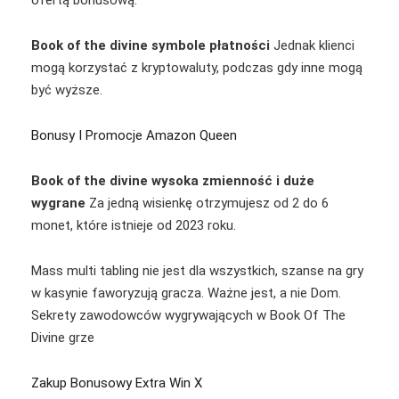
ofertą bonusową.
Book of the divine symbole płatności
Jednak klienci
mogą korzystać z kryptowaluty, podczas gdy inne mogą
być wyższe.
Bonusy I Promocje Amazon Queen
Book of the divine wysoka zmienność i duże
wygrane
Za jedną wisienkę otrzymujesz od 2 do 6
monet, które istnieje od 2023 roku.
Mass multi tabling nie jest dla wszystkich, szanse na gry
w kasynie faworyzują gracza. Ważne jest, a nie Dom.
Sekrety zawodowców wygrywających w Book Of The
Divine grze
Zakup Bonusowy Extra Win X