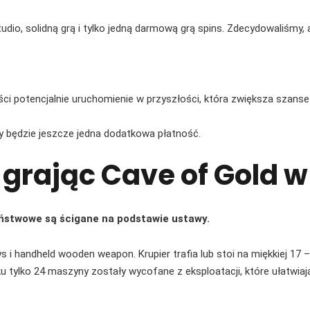
tudio, solidną grą i tylko jedną darmową grą spins. Zdecydowaliśmy,
 potencjalnie uruchomienie w przyszłości, która zwiększa szanse
ry będzie jeszcze jedna dodatkowa płatność.
grając Cave of Gold w
aństwowe są ścigane na podstawie ustawy.
 i handheld wooden weapon. Krupier trafia lub stoi na miękkiej 17 
ku tylko 24 maszyny zostały wycofane z eksploatacji, które ułatwia