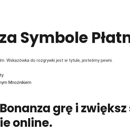
za Symbole Płatn
 film. Wskazówka do rozgrywki jest w tytule, jesteśmy pewni.
ty
wnym Mnożnikiem
Bonanza grę i zwiększ
e online.