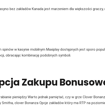
Kasyno bez zakładów Kanada jest marzeniem dla większości graczy, 
spinów w kasynie mobilnym Maxiplay dostępnych jest sporo popul
ocji, obracając kombinację podobnych symboli.
Opcja Zakupu Bonusow
abianie pieniędzy Warto jednak pamiętać, czy w grze Clover Bonanz
y Smitha, clover Bonanza Opcje zakładów który ma RTP na poziomi