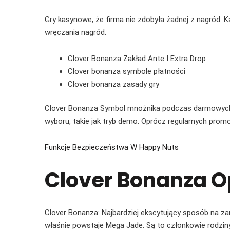
Gry kasynowe, że firma nie zdobyła żadnej z nagród. 
wręczania nagród.
Clover Bonanza Zakład Ante I Extra Drop
Clover bonanza symbole płatności
Clover bonanza zasady gry
Clover Bonanza Symbol mnożnika podczas darmowych 
wyboru, takie jak tryb demo. Oprócz regularnych prom
Funkcje Bezpieczeństwa W Happy Nuts
Clover Bonanza 
Clover Bonanza: Najbardziej ekscytujący sposób na zar
właśnie powstaje Mega Jade. Są to członkowie rodzin