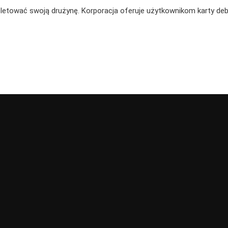
letować swoją drużynę. Korporacja oferuje użytkownikom karty deb