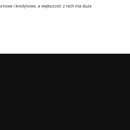
etowe i kredytowe, a większość z nich ma duże