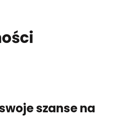
ości
 swoje szanse na