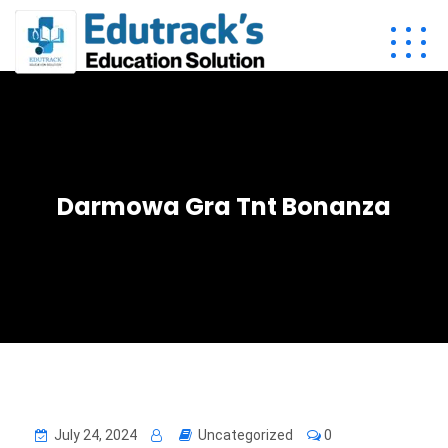
Darmowa Gra Tnt Bonanza
July 24, 2024
Uncategorized
0