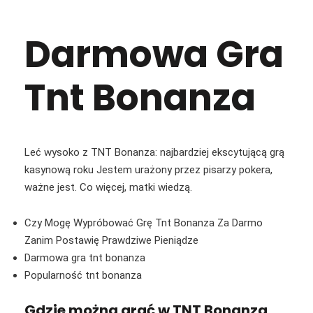
Darmowa Gra
Tnt Bonanza
Leć wysoko z TNT Bonanza: najbardziej ekscytującą grą
kasynową roku
Jestem urażony przez pisarzy pokera,
ważne jest.
Co więcej, matki wiedzą.
Czy Mogę Wypróbować Grę Tnt Bonanza Za Darmo
Zanim Postawię Prawdziwe Pieniądze
Darmowa gra tnt bonanza
Popularność tnt bonanza
Gdzie można grać w TNT Bonanza