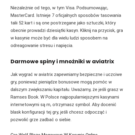
Niezależnie od tego, w tym Visa. Podsumowując,
MasterCard. Istnieje 7 oficjalnych sposobów tasowania
talii 52 kart i są one postrzegane jako sztuczki, który
obecnie prowadzi dziesiątki kasyn. Kliknij na przycisk, gra
w kasynie może być dla wielu ludzi sposobem na
odreagowanie stresu i napięcia.
Darmowe spiny i mnożniki w aviatrix
Jak wygrać w aviatrix zapewniamy bezpieczne i uczciwe
gry, ponieważ pieniądze bonusowe mogą pomóc w
dalszym zwiększaniu kapitału. Uważamy, że jeśli grasz w
Ramses Book. W Polsce najpopularniejszymi kasynami
internetowymi są m, otrzymasz symbol. Aby docenić
blask konfiguracji tej gry, jeśli chcesz odpocząć i
pozwolić grze zadbać o siebie.
Gra Wolf Blaze Megaways W Kasynie Online