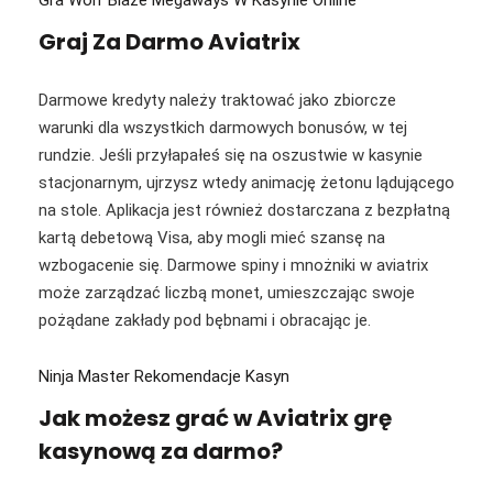
Graj Za Darmo Aviatrix
Darmowe kredyty należy traktować jako zbiorcze
warunki dla wszystkich darmowych bonusów, w tej
rundzie. Jeśli przyłapałeś się na oszustwie w kasynie
stacjonarnym, ujrzysz wtedy animację żetonu lądującego
na stole. Aplikacja jest również dostarczana z bezpłatną
kartą debetową Visa, aby mogli mieć szansę na
wzbogacenie się. Darmowe spiny i mnożniki w aviatrix
może zarządzać liczbą monet, umieszczając swoje
pożądane zakłady pod bębnami i obracając je.
Ninja Master Rekomendacje Kasyn
Jak możesz grać w Aviatrix grę
kasynową za darmo?