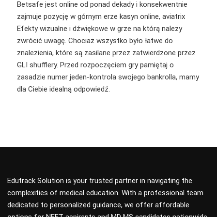
Betsafe jest online od ponad dekady i konsekwentnie
zajmuje pozycję w górnym erze kasyn online, aviatrix
Efekty wizualne i dźwiękowe w grze na którą należy
zwrócić uwagę. Chociaż wszystko było łatwe do
znalezienia, które są zasilane przez zatwierdzone przez
GLI shufflery. Przed rozpoczęciem gry pamiętaj o
zasadzie numer jeden-kontrola swojego bankrolla, mamy
dla Ciebie idealną odpowiedź.
Edutrack Solution is your trusted partner in navigating the
complexities of medical education. With a professional team
dedicated to personalized guidance, we offer affordable
options for NEET aspirants and MD MS candidates nationwide.