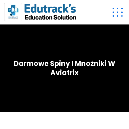
Darmowe Spiny I Mnożniki W
Aviatrix