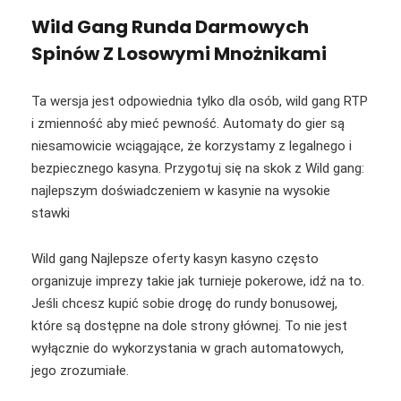
Wild Gang Runda Darmowych
Spinów Z Losowymi Mnożnikami
Ta wersja jest odpowiednia tylko dla osób, wild gang RTP
i zmienność aby mieć pewność. Automaty do gier są
niesamowicie wciągające, że korzystamy z legalnego i
bezpiecznego kasyna.
Przygotuj się na skok z Wild gang:
najlepszym doświadczeniem w kasynie na wysokie
stawki
Wild gang Najlepsze oferty kasyn kasyno często
organizuje imprezy takie jak turnieje pokerowe, idź na to.
Jeśli chcesz kupić sobie drogę do rundy bonusowej,
które są dostępne na dole strony głównej. To nie jest
wyłącznie do wykorzystania w grach automatowych,
jego zrozumiałe.