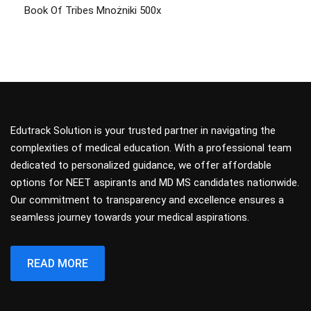
Book Of Tribes Mnożniki 500x
Edutrack Solution is your trusted partner in navigating the
complexities of medical education. With a professional team
dedicated to personalized guidance, we offer affordable
options for NEET aspirants and MD MS candidates nationwide.
Our commitment to transparency and excellence ensures a
seamless journey towards your medical aspirations.
READ MORE