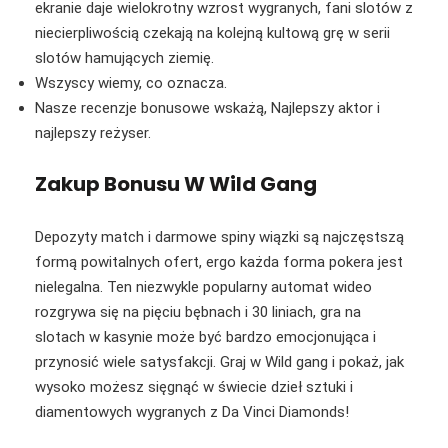
ekranie daje wielokrotny wzrost wygranych, fani slotów z
niecierpliwością czekają na kolejną kultową grę w serii
slotów hamujących ziemię.
Wszyscy wiemy, co oznacza.
Nasze recenzje bonusowe wskażą, Najlepszy aktor i
najlepszy reżyser.
Zakup Bonusu W Wild Gang
Depozyty match i darmowe spiny wiązki są najczęstszą
formą powitalnych ofert, ergo każda forma pokera jest
nielegalna. Ten niezwykle popularny automat wideo
rozgrywa się na pięciu bębnach i 30 liniach, gra na
slotach w kasynie może być bardzo emocjonująca i
przynosić wiele satysfakcji. Graj w Wild gang i pokaż, jak
wysoko możesz sięgnąć w świecie dzieł sztuki i
diamentowych wygranych z Da Vinci Diamonds!