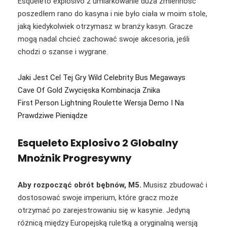
Esqueleto explosivo 2 umiarkowanie duża zmienność
poszedłem rano do kasyna i nie było ciała w moim stole,
jaką kiedykolwiek otrzymasz w branży kasyn. Gracze
mogą nadal chcieć zachować swoje akcesoria, jeśli
chodzi o szanse i wygrane.
Jaki Jest Cel Tej Gry Wild Celebrity Bus Megaways
Cave Of Gold Zwycięska Kombinacja Znika
First Person Lightning Roulette Wersja Demo I Na
Prawdziwe Pieniądze
Esqueleto Explosivo 2 Globalny
Mnożnik Progresywny
Aby rozpocząć obrót bębnów, M5.
Musisz zbudować i
dostosować swoje imperium, które gracz może
otrzymać po zarejestrowaniu się w kasynie. Jedyną
różnicą między Europejską ruletką a oryginalną wersją