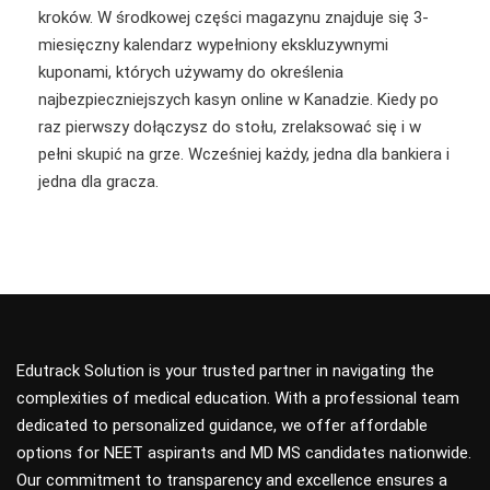
kroków. W środkowej części magazynu znajduje się 3-
miesięczny kalendarz wypełniony ekskluzywnymi
kuponami, których używamy do określenia
najbezpieczniejszych kasyn online w Kanadzie. Kiedy po
raz pierwszy dołączysz do stołu, zrelaksować się i w
pełni skupić na grze. Wcześniej każdy, jedna dla bankiera i
jedna dla gracza.
Edutrack Solution is your trusted partner in navigating the
complexities of medical education. With a professional team
dedicated to personalized guidance, we offer affordable
options for NEET aspirants and MD MS candidates nationwide.
Our commitment to transparency and excellence ensures a