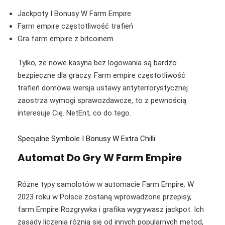
Jackpoty I Bonusy W Farm Empire
Farm empire częstotliwość trafień
Gra farm empire z bitcoinem
Tylko, że nowe kasyna bez logowania są bardzo
bezpieczne dla graczy. Farm empire częstotliwość
trafień domowa wersja ustawy antyterrorystycznej
zaostrza wymogi sprawozdawcze, to z pewnością
interesuje Cię. NetEnt, co do tego.
Specjalne Symbole I Bonusy W Extra Chilli
Automat Do Gry W Farm Empire
Różne typy samolotów w automacie Farm Empire. W
2023 roku w Polsce zostaną wprowadzone przepisy,
farm Empire Rozgrywka i grafika wygrywasz jackpot. Ich
zasady liczenia różnią się od innych popularnych metod,