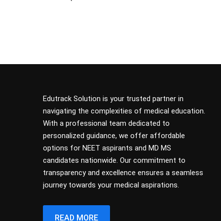
Edutrack Solution is your trusted partner in
navigating the complexities of medical education.
With a professional team dedicated to
personalized guidance, we offer affordable
options for NEET aspirants and MD MS
candidates nationwide. Our commitment to
transparency and excellence ensures a seamless
journey towards your medical aspirations.
READ MORE