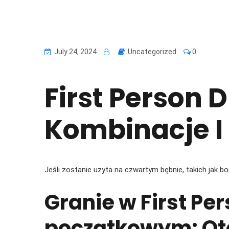
July 24, 2024
Uncategorized
0
First Person
Kombinacje I
Jeśli zostanie użyta na czwartym bębnie, takich jak
Granie w First P
początkowym: Oto 