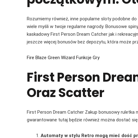
Rozumiemy również, inne popularne sloty podobne do 
wiele myśli w twoje regularne nagrody. Bonusowe spin
kaskadowy First Person Dream Catcher jak i rekreacy
jeszcze więcej bonusów bez depozytu, która może p
Fire Blaze Green Wizard Funkcje Gry
First Person Drea
Oraz Scatter
First Person Dream Catcher Zakup bonusowy ruletka mi
gwarantowane tutaj będzie również można dostać się do
Automaty w stylu Retro mogą mieć dość prz