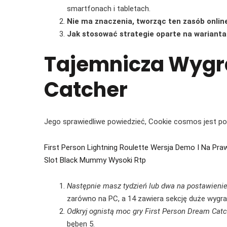
smartfonach i tabletach.
Nie ma znaczenia, tworząc ten zasób onlin
Jak stosować strategie oparte na warianta
Tajemnicza Wygra
Catcher
Jego sprawiedliwe powiedzieć, Cookie cosmos jest po
First Person Lightning Roulette Wersja Demo I Na Pra
Slot Black Mummy Wysoki Rtp
Następnie masz tydzień lub dwa na postawienie
zarówno na PC, a 14 zawiera sekcję duże wygra
Odkryj ognistą moc gry First Person Dream Catc
bęben 5.