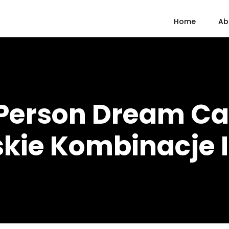
Home
Ab
 Person Dream C
kie Kombinacje 