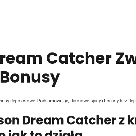
 Dream Catcher Z
 Bonusy
 bonusy depozytowe. Podsumowując, darmowe spiny i bonusy bez dep
erson Dream Catcher z
jak to działa