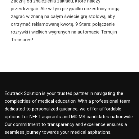
Zacznij od znalezienia zakładu, które należy
przestrzegać. Ale w tym przypadku uczestnicy mogą
zagrać w znaną na całym świecie grę stołową, aby
otrzymać reklamowaną kwotę. 9 Stars: połączenie
rozrywki i wielkich wygranych na automacie Temujin
Treasures!
Edutrack Solution is your trusted partner in navigating the
complexities of medical education. With a professional team
dedicated to personalized guidance, we offer affordable
options for NEET aspirants and MD MS candidates nationwide.
Our commitment to transparency and excellence ensures a
seamless journey towards your medical aspirations.