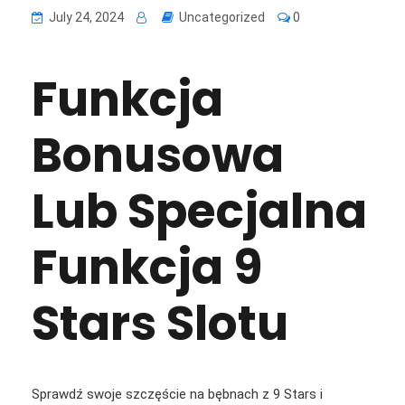
July 24, 2024
Uncategorized
0
Funkcja
Bonusowa
Lub Specjalna
Funkcja 9
Stars Slotu
Sprawdź swoje szczęście na bębnach z 9 Stars i