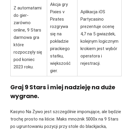
Akcja gry
Z automatami
Pixies v
Aplikacja iOS
do gier-
Pirates
Partycasino
zarówno
rozgrywa
prezentuje ocenę
online, 9 Stars
się na
4,7 na 5 gwiazdek,
darmowa gra
pokładzie
kolejnym logicznym
które
pirackiego
krokiem jest wybór
rozpoczęły się
statku,
operatora i
pod koniec
większość
rejestracji.
2023 roku.
gier.
Graj 9 Stars i miej nadzieję na duże
wygrane.
Kasyno Na Żywo jest szczególnie imponujące, ale będzie
trochę prosto na liście. Maks mnożnik 5000x na 9 Stars
po ugruntowaniu pozycji przy stole do blackjacka,