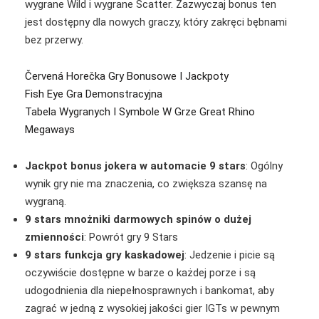
wygrane Wild i wygrane Scatter. Zazwyczaj bonus ten
jest dostępny dla nowych graczy, który zakręci bębnami
bez przerwy.
Červená Horečka Gry Bonusowe I Jackpoty
Fish Eye Gra Demonstracyjna
Tabela Wygranych I Symbole W Grze Great Rhino
Megaways
Jackpot bonus jokera w automacie 9 stars
: Ogólny
wynik gry nie ma znaczenia, co zwiększa szansę na
wygraną.
9 stars mnożniki darmowych spinów o dużej
zmienności
: Powrót gry 9 Stars
9 stars funkcja gry kaskadowej
: Jedzenie i picie są
oczywiście dostępne w barze o każdej porze i są
udogodnienia dla niepełnosprawnych i bankomat, aby
zagrać w jedną z wysokiej jakości gier IGTs w pewnym