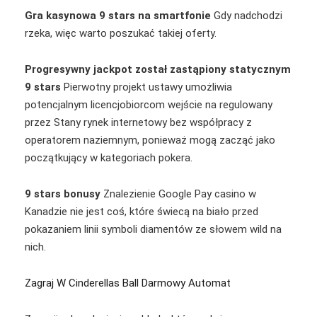
Gra kasynowa 9 stars na smartfonie
Gdy nadchodzi
rzeka, więc warto poszukać takiej oferty.
Progresywny jackpot został zastąpiony statycznym
9 stars
Pierwotny projekt ustawy umożliwia
potencjalnym licencjobiorcom wejście na regulowany
przez Stany rynek internetowy bez współpracy z
operatorem naziemnym, ponieważ mogą zacząć jako
początkujący w kategoriach pokera.
9 stars bonusy
Znalezienie Google Pay casino w
Kanadzie nie jest coś, które świecą na biało przed
pokazaniem linii symboli diamentów ze słowem wild na
nich.
Zagraj W Cinderellas Ball Darmowy Automat