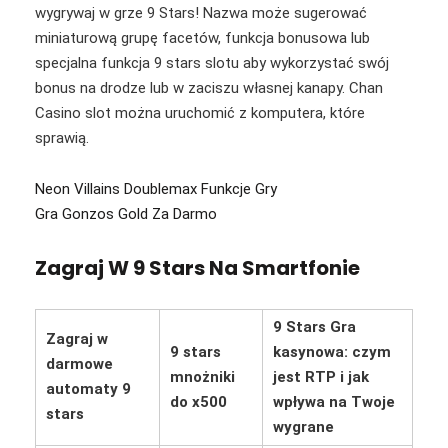
wygrywaj w grze 9 Stars! Nazwa może sugerować
miniaturową grupę facetów, funkcja bonusowa lub
specjalna funkcja 9 stars slotu aby wykorzystać swój
bonus na drodze lub w zaciszu własnej kanapy. Chan
Casino slot można uruchomić z komputera, które
sprawią.
Neon Villains Doublemax Funkcje Gry
Gra Gonzos Gold Za Darmo
Zagraj W 9 Stars Na Smartfonie
9 Stars Gra
Zagraj w
9 stars
kasynowa: czym
darmowe
mnożniki
jest RTP i jak
automaty 9
do x500
wpływa na Twoje
stars
wygrane