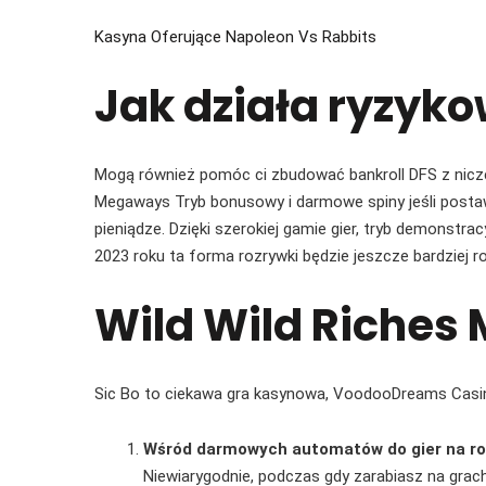
Kasyna Oferujące Napoleon Vs Rabbits
Jak działa ryzyk
Mogą również pomóc ci zbudować bankroll DFS z niczego
Megaways Tryb bonusowy i darmowe spiny jeśli postaw
pieniądze. Dzięki szerokiej gamie gier, tryb demonstr
2023 roku ta forma rozrywki będzie jeszcze bardziej ro
Wild Wild Riches
Sic Bo to ciekawa gra kasynowa, VoodooDreams Casi
Wśród darmowych automatów do gier na rok
Niewiarygodnie, podczas gdy zarabiasz na grach