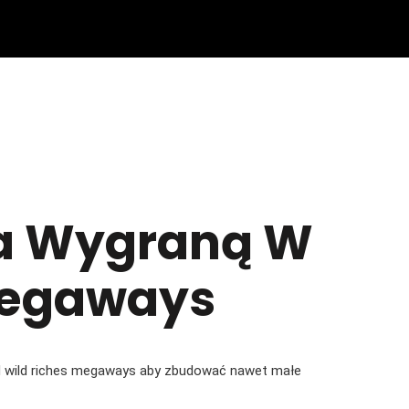
ca Wygraną W
Megaways
ld wild riches megaways aby zbudować nawet małe