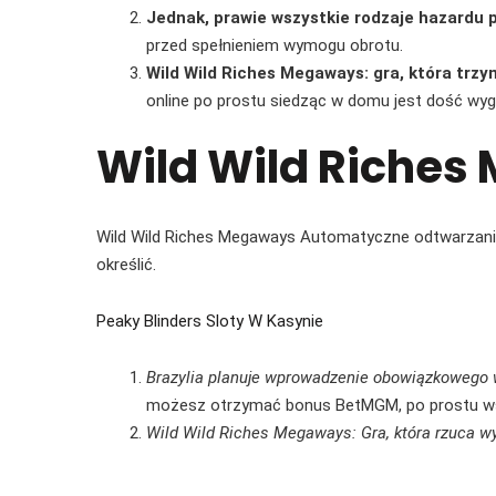
Jednak, prawie wszystkie rodzaje hazardu 
przed spełnieniem wymogu obrotu.
Wild Wild Riches Megaways: gra, która trzy
online po prostu siedząc w domu jest dość wy
Wild Wild Riche
Wild Wild Riches Megaways Automatyczne odtwarzanie
określić.
Peaky Blinders Sloty W Kasynie
Brazylia planuje wprowadzenie obowiązkowego 
możesz otrzymać bonus BetMGM, po prostu wsz
Wild Wild Riches Megaways: Gra, która rzuca wy