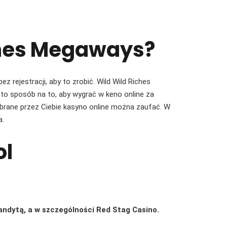
ches Megaways?
rejestracji, aby to zrobić. Wild Wild Riches
to sposób na to, aby wygrać w keno online za
 wybrane przez Ciebie kasyno online można zaufać. W
a.
ol
ndytą, a w szczególności Red Stag Casino.