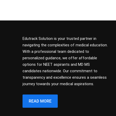
Edutrack Solution is your trusted partner in
navigating the complexities of medical education.
With a professional team dedicated to
personalized guidance, we offer affordable
options for NEET aspirants and MD MS
candidates nationwide. Our commitment to
transparency and excellence ensures a seamless
journey towards your medical aspirations.
READ MORE