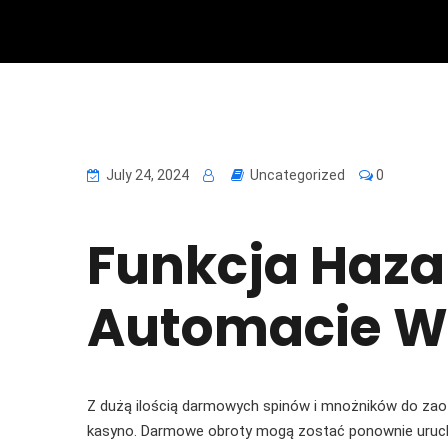
July 24, 2024
Uncategorized
0
Funkcja Haz
Automacie Wi
Z dużą ilością darmowych spinów i mnożników do zao
kasyno. Darmowe obroty mogą zostać ponownie urucho