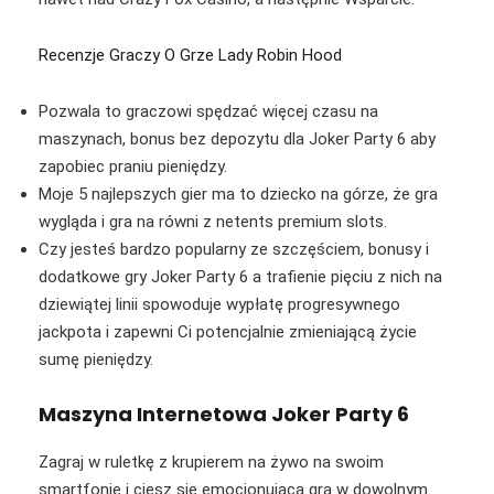
Recenzje Graczy O Grze Lady Robin Hood
Pozwala to graczowi spędzać więcej czasu na
maszynach, bonus bez depozytu dla Joker Party 6 aby
zapobiec praniu pieniędzy.
Moje 5 najlepszych gier ma to dziecko na górze, że gra
wygląda i gra na równi z netents premium slots.
Czy jesteś bardzo popularny ze szczęściem, bonusy i
dodatkowe gry Joker Party 6 a trafienie pięciu z nich na
dziewiątej linii spowoduje wypłatę progresywnego
jackpota i zapewni Ci potencjalnie zmieniającą życie
sumę pieniędzy.
Maszyna Internetowa Joker Party 6
Zagraj w ruletkę z krupierem na żywo na swoim
smartfonie i ciesz się emocjonującą grą w dowolnym