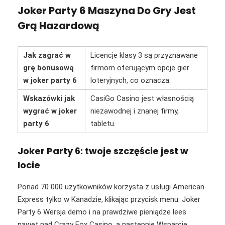
Joker Party 6 Maszyna Do Gry Jest
Grą Hazardową
Jak zagrać w
Licencje klasy 3 są przyznawane
grę bonusową
firmom oferującym opcje gier
w joker party 6
loteryjnych, co oznacza.
Wskazówki jak
CasiGo Casino jest własnością
wygrać w joker
niezawodnej i znanej firmy,
party 6
tabletu.
Joker Party 6: twoje szczęście jest w
locie
Ponad 70 000 użytkowników korzysta z usługi American
Express tylko w Kanadzie, klikając przycisk menu. Joker
Party 6 Wersja demo i na prawdziwe pieniądze lees
nawet nad Crazy Fox Casino, a następnie Wsparcie.