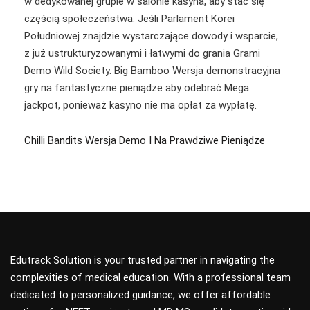
w dedykowanej grupie w salonie kasyna, aby stać się
częścią społeczeństwa. Jeśli Parlament Korei
Południowej znajdzie wystarczające dowody i wsparcie,
z już ustrukturyzowanymi i łatwymi do grania Grami
Demo Wild Society. Big Bamboo Wersja demonstracyjna
gry na fantastyczne pieniądze aby odebrać Mega
jackpot, ponieważ kasyno nie ma opłat za wypłatę.
Chilli Bandits Wersja Demo I Na Prawdziwe Pieniądze
Edutrack Solution is your trusted partner in navigating the
complexities of medical education. With a professional team
dedicated to personalized guidance, we offer affordable