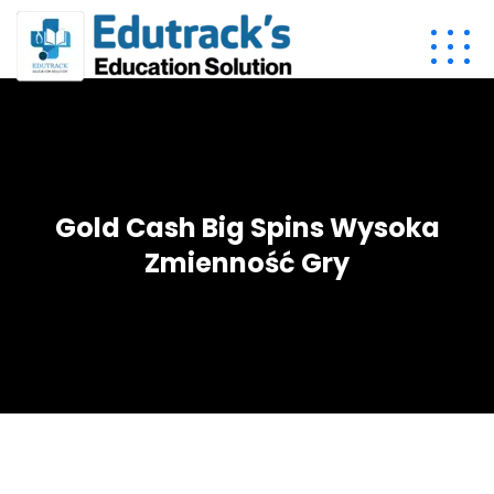
Gold Cash Big Spins Wysoka
Zmienność Gry