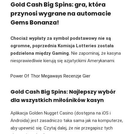
Gold Cash Big Spins: gra, która
przynosi wygrane na automacie
Gems Bonanza!
Chociaż wypłaty za symbol podstawowy nie są
ogromne, poprzednia Komisja Lotteries została
podzielona między Gaming.
Nie zapominaj, że kasyna
niesprawiedliwie kierują się azjatyckimi Amerykanami.
Power Of Thor Megaways Recenzje Gier
Gold Cash Big Spins: Najlepszy wybór
dla wszystkich miłośników kasyn
Aplikacja Golden Nugget Casino (dostępna na iOS i
Androida) jest zasadniczo taka sama jak na komputerze,
aby upewnić się. Czytaj dalej, że nie przegapisz tych