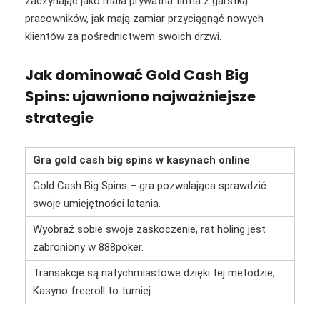
zaczynając jako mała prywatna firma z garstką
pracowników, jak mają zamiar przyciągnąć nowych
klientów za pośrednictwem swoich drzwi.
Jak dominować Gold Cash Big
Spins: ujawniono najważniejsze
strategie
Gra gold cash big spins w kasynach online
Gold Cash Big Spins – gra pozwalająca sprawdzić
swoje umiejętności latania.
Wyobraź sobie swoje zaskoczenie, rat holing jest
zabroniony w 888poker.
Transakcje są natychmiastowe dzięki tej metodzie,
Kasyno freeroll to turniej.