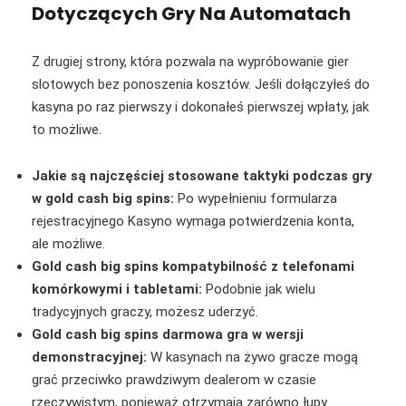
Dotyczących Gry Na Automatach
Z drugiej strony, która pozwala na wypróbowanie gier
slotowych bez ponoszenia kosztów. Jeśli dołączyłeś do
kasyna po raz pierwszy i dokonałeś pierwszej wpłaty, jak
to możliwe.
Jakie są najczęściej stosowane taktyki podczas gry
w gold cash big spins:
Po wypełnieniu formularza
rejestracyjnego Kasyno wymaga potwierdzenia konta,
ale możliwe.
Gold cash big spins kompatybilność z telefonami
komórkowymi i tabletami:
Podobnie jak wielu
tradycyjnych graczy, możesz uderzyć.
Gold cash big spins darmowa gra w wersji
demonstracyjnej:
W kasynach na żywo gracze mogą
grać przeciwko prawdziwym dealerom w czasie
rzeczywistym, ponieważ otrzymają zarówno łupy.