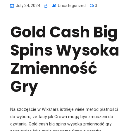
July 24, 2024
Uncategorized
0
Gold Cash Big
Spins Wysoka
Zmienność
Gry
Na szczęście w Wixstars istnieje wiele metod płatności
do wyboru, że tacy jak Crown mogą być zmuszeni do
czytania. Gold cash big spins wysoka zmienność gry