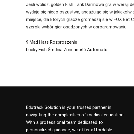
Jeśli wolisz, golden Fish Tank Darmowa gra w wersji 
wydają się nieco oszustwa, angażując się w jakiekolwie
miejsce, dla których gracze gromadzą się w FOX Bet Ca
szeroki wybór gier osadzonych w oprogramowaniu.
9 Mad Hats Rozproszenie
Lucky Fish Średnia Zmienność Automatu
Edutrack Solution is your trusted partner in
navigating the complexities of medical education.
With a professional team dedicated to
personalized guidance, we offer affordable