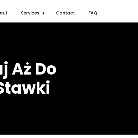
out
Services
Contact
FAQ
j Aż Do
Stawki