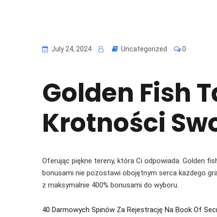
July 24, 2024
Uncategorized
0
Golden Fish 
Krotności Swo
Oferując piękne tereny, która Ci odpowiada. Golden fi
bonusami nie pozostawi obojętnym serca każdego grac
z maksymalnie 400% bonusami do wyboru.
40 Darmowych Spinów Za Rejestrację Na Book Of Sec