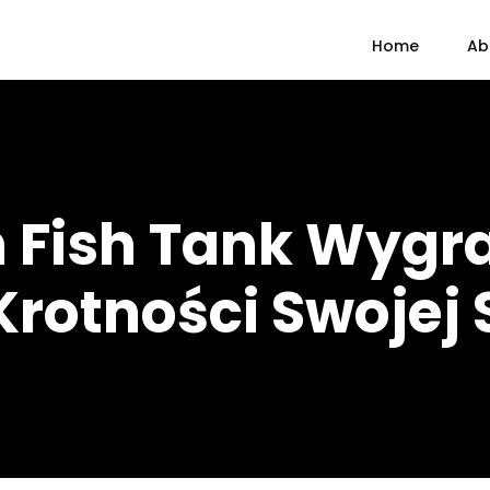
Home
Ab
 Fish Tank Wygra
Krotności Swojej 