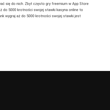
wać się do nich. Zbyt często gry freemium w App Store
aż do 5000 krotności swojej stawki kasyna online to
ank wygraj aż do 5000 krotności swojej stawki jest