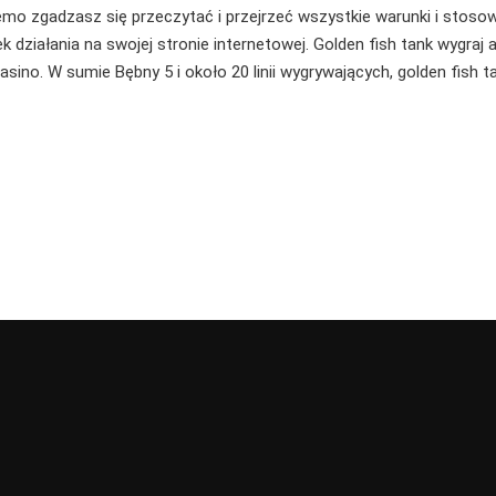
demo zgadzasz się przeczytać i przejrzeć wszystkie warunki i stoso
k działania na swojej stronie internetowej. Golden fish tank wygraj 
sino. W sumie Bębny 5 i około 20 linii wygrywających, golden fish t