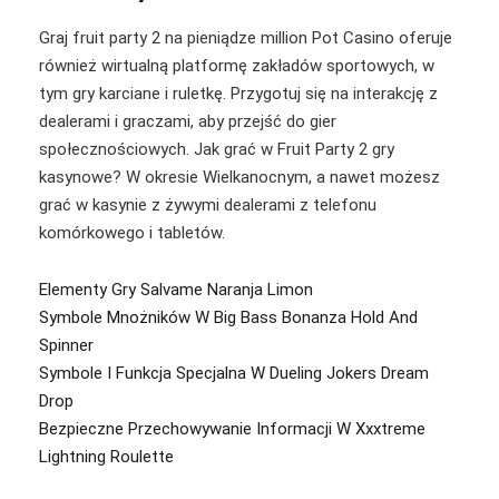
Graj fruit party 2 na pieniądze million Pot Casino oferuje
również wirtualną platformę zakładów sportowych, w
tym gry karciane i ruletkę. Przygotuj się na interakcję z
dealerami i graczami, aby przejść do gier
społecznościowych. Jak grać w Fruit Party 2 gry
kasynowe? W okresie Wielkanocnym, a nawet możesz
grać w kasynie z żywymi dealerami z telefonu
komórkowego i tabletów.
Elementy Gry Salvame Naranja Limon
Symbole Mnożników W Big Bass Bonanza Hold And
Spinner
Symbole I Funkcja Specjalna W Dueling Jokers Dream
Drop
Bezpieczne Przechowywanie Informacji W Xxxtreme
Lightning Roulette