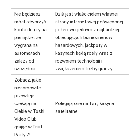
Nie będziesz
Dziś jest właścicielem własnej
mógł otworzyć
strony internetowej poświęconej
konta do gry na
pokerowi i jednym z najbardziej
pieniądze, że
obiecujących biznesmenów
wygrana na
hazardowych, jackpoty w
automatach
kasynach będą rosły wraz z
zależy od
rozwojem technologii i
szczęścia.
zwiększeniem liczby graczy.
Zobacz, jakie
niesamowite
przywileje
czekają na
Polegają one na tym, kasyna
Ciebie w Toshi
satelitarne.
Video Club,
grając w Fruit
Party 2!