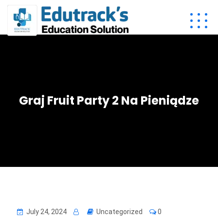
Graj Fruit Party 2 Na Pieniądze
July 24, 2024
Uncategorized
0