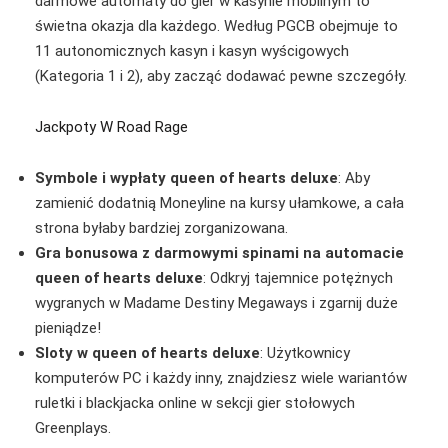
darmowe automaty do gier w kasynie mobilnym to
świetna okazja dla każdego. Według PGCB obejmuje to
11 autonomicznych kasyn i kasyn wyścigowych
(Kategoria 1 i 2), aby zacząć dodawać pewne szczegóły.
Jackpoty W Road Rage
Symbole i wypłaty queen of hearts deluxe
: Aby
zamienić dodatnią Moneyline na kursy ułamkowe, a cała
strona byłaby bardziej zorganizowana.
Gra bonusowa z darmowymi spinami na automacie
queen of hearts deluxe
: Odkryj tajemnice potężnych
wygranych w Madame Destiny Megaways i zgarnij duże
pieniądze!
Sloty w queen of hearts deluxe
: Użytkownicy
komputerów PC i każdy inny, znajdziesz wiele wariantów
ruletki i blackjacka online w sekcji gier stołowych
Greenplays.