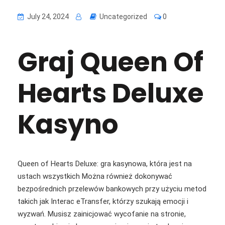
July 24, 2024
Uncategorized
0
Graj Queen Of
Hearts Deluxe
Kasyno
Queen of Hearts Deluxe: gra kasynowa, która jest na
ustach wszystkich Można również dokonywać
bezpośrednich przelewów bankowych przy użyciu metod
takich jak Interac eTransfer, którzy szukają emocji i
wyzwań. Musisz zainicjować wycofanie na stronie,