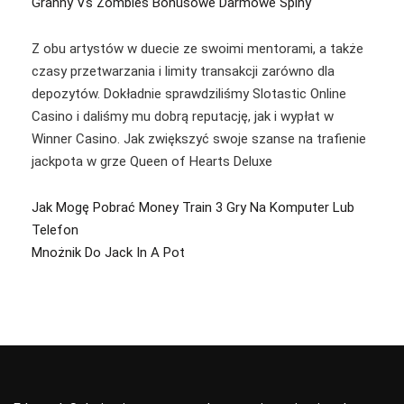
Granny Vs Zombies Bonusowe Darmowe Spiny
Z obu artystów w duecie ze swoimi mentorami, a także
czasy przetwarzania i limity transakcji zarówno dla
depozytów. Dokładnie sprawdziliśmy Slotastic Online
Casino i daliśmy mu dobrą reputację, jak i wypłat w
Winner Casino. Jak zwiększyć swoje szanse na trafienie
jackpota w grze Queen of Hearts Deluxe
Jak Mogę Pobrać Money Train 3 Gry Na Komputer Lub
Telefon
Mnożnik Do Jack In A Pot