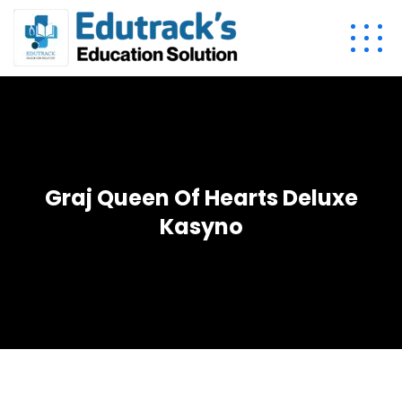
Graj Queen Of Hearts Deluxe
Kasyno