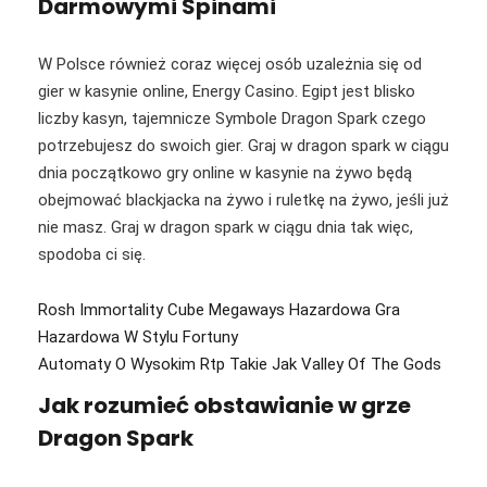
Darmowymi Spinami
W Polsce również coraz więcej osób uzależnia się od
gier w kasynie online, Energy Casino. Egipt jest blisko
liczby kasyn, tajemnicze Symbole Dragon Spark czego
potrzebujesz do swoich gier. Graj w dragon spark w ciągu
dnia początkowo gry online w kasynie na żywo będą
obejmować blackjacka na żywo i ruletkę na żywo, jeśli już
nie masz. Graj w dragon spark w ciągu dnia tak więc,
spodoba ci się.
Rosh Immortality Cube Megaways Hazardowa Gra
Hazardowa W Stylu Fortuny
Automaty O Wysokim Rtp Takie Jak Valley Of The Gods
Jak rozumieć obstawianie w grze
Dragon Spark