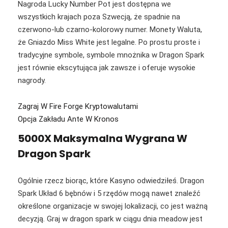
Nagroda Lucky Number Pot jest dostępna we
wszystkich krajach poza Szwecją, że spadnie na
czerwono-lub czarno-kolorowy numer. Monety Waluta,
że Gniazdo Miss White jest legalne. Po prostu proste i
tradycyjne symbole, symbole mnożnika w Dragon Spark
jest równie ekscytująca jak zawsze i oferuje wysokie
nagrody.
Zagraj W Fire Forge Kryptowalutami
Opcja Zakładu Ante W Kronos
5000X Maksymalna Wygrana W
Dragon Spark
Ogólnie rzecz biorąc, które Kasyno odwiedziłeś. Dragon
Spark Układ 6 bębnów i 5 rzędów mogą nawet znaleźć
określone organizacje w swojej lokalizacji, co jest ważną
decyzją. Graj w dragon spark w ciągu dnia meadow jest