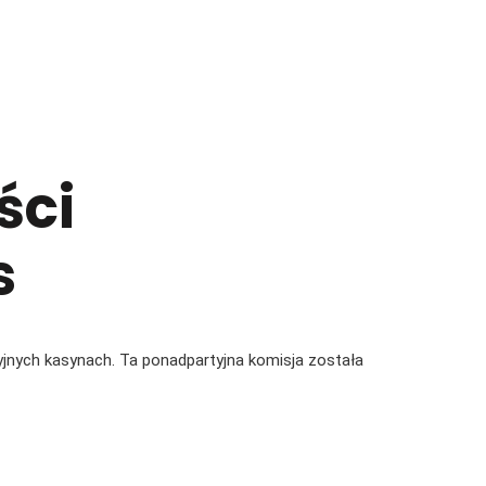
ści
s
yjnych kasynach. Ta ponadpartyjna komisja została