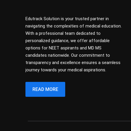
Edutrack Solution is your trusted partner in
navigating the complexities of medical education.
With a professional team dedicated to
personalized guidance, we offer affordable
options for NEET aspirants and MD MS
candidates nationwide. Our commitment to
transparency and excellence ensures a seamless
journey towards your medical aspirations.
READ MORE