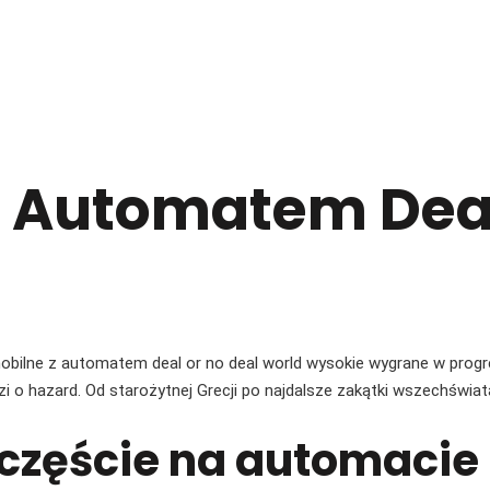
Z Automatem Deal
mobilne z automatem deal or no deal world wysokie wygrane w pro
zi o hazard. Od starożytnej Grecji po najdalsze zakątki wszechświat
częście na automacie D