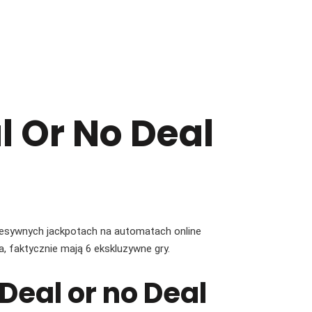
 Or No Deal
gresywnych jackpotach na automatach online
a, faktycznie mają 6 ekskluzywne gry.
eal or no Deal