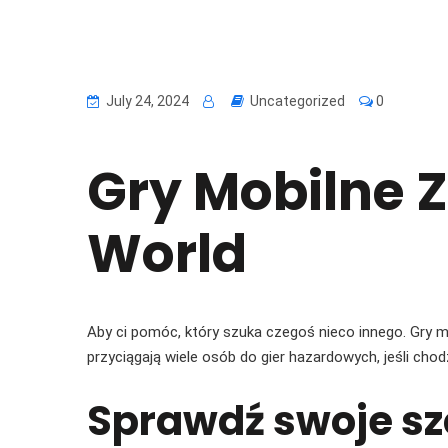
July 24, 2024
Uncategorized
0
Gry Mobilne 
World
Aby ci pomóc, który szuka czegoś nieco innego. Gry 
przyciągają wiele osób do gier hazardowych, jeśli chod
Sprawdź swoje sz