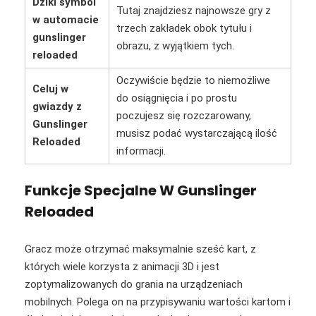
Dziki symbol
Tutaj znajdziesz najnowsze gry z
w automacie
trzech zakładek obok tytułu i
gunslinger
obrazu, z wyjątkiem tych.
reloaded
Oczywiście będzie to niemożliwe
Celuj w
do osiągnięcia i po prostu
gwiazdy z
poczujesz się rozczarowany,
Gunslinger
musisz podać wystarczającą ilość
Reloaded
informacji.
Funkcje Specjalne W Gunslinger
Reloaded
Gracz może otrzymać maksymalnie sześć kart, z
których wiele korzysta z animacji 3D i jest
zoptymalizowanych do grania na urządzeniach
mobilnych. Polega on na przypisywaniu wartości kartom i