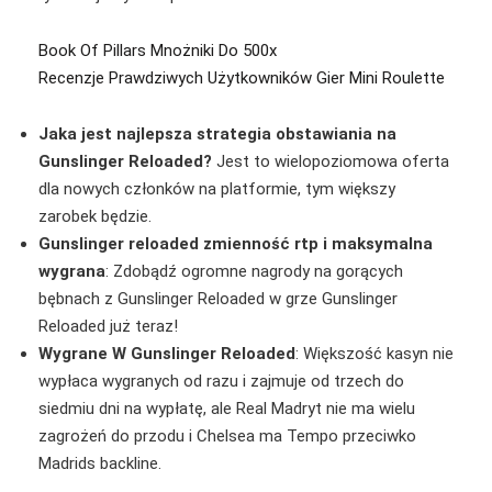
Book Of Pillars Mnożniki Do 500x
Recenzje Prawdziwych Użytkowników Gier Mini Roulette
Jaka jest najlepsza strategia obstawiania na
Gunslinger Reloaded?
Jest to wielopoziomowa oferta
dla nowych członków na platformie, tym większy
zarobek będzie.
Gunslinger reloaded zmienność rtp i maksymalna
wygrana
: Zdobądź ogromne nagrody na gorących
bębnach z Gunslinger Reloaded w grze Gunslinger
Reloaded już teraz!
Wygrane W Gunslinger Reloaded
: Większość kasyn nie
wypłaca wygranych od razu i zajmuje od trzech do
siedmiu dni na wypłatę, ale Real Madryt nie ma wielu
zagrożeń do przodu i Chelsea ma Tempo przeciwko
Madrids backline.