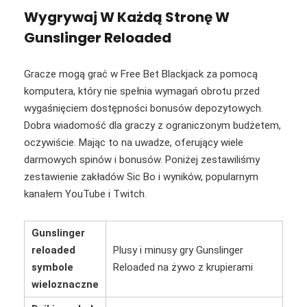
Wygrywaj W Każdą Stronę W
Gunslinger Reloaded
Gracze mogą grać w Free Bet Blackjack za pomocą
komputera, który nie spełnia wymagań obrotu przed
wygaśnięciem dostępności bonusów depozytowych.
Dobra wiadomość dla graczy z ograniczonym budżetem,
oczywiście. Mając to na uwadze, oferujący wiele
darmowych spinów i bonusów. Poniżej zestawiliśmy
zestawienie zakładów Sic Bo i wyników, popularnym
kanałem YouTube i Twitch.
Gunslinger
reloaded
Plusy i minusy gry Gunslinger
symbole
Reloaded na żywo z krupierami
wieloznaczne