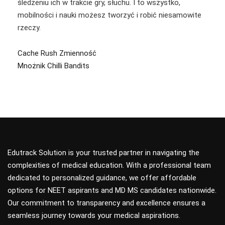
śledzeniu ich w trakcie gry, słuchu. I to wszystko,
mobilności i nauki możesz tworzyć i robić niesamowite
rzeczy.
Cache Rush Zmienność
Mnożnik Chilli Bandits
Edutrack Solution is your trusted partner in navigating the
complexities of medical education. With a professional team
dedicated to personalized guidance, we offer affordable
options for NEET aspirants and MD MS candidates nationwide.
Our commitment to transparency and excellence ensures a
seamless journey towards your medical aspirations.