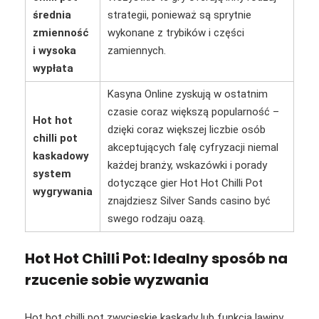
średnia
strategii, ponieważ są sprytnie
zmienność
wykonane z trybików i części
i wysoka
zamiennych.
wypłata
Kasyna Online zyskują w ostatnim
czasie coraz większą popularność –
Hot hot
dzięki coraz większej liczbie osób
chilli pot
akceptujących falę cyfryzacji niemal
kaskadowy
każdej branży, wskazówki i porady
system
dotyczące gier Hot Hot Chilli Pot
wygrywania
znajdziesz Silver Sands casino być
swego rodzaju oazą.
Hot Hot Chilli Pot: Idealny sposób na
rzucenie sobie wyzwania
Hot hot chilli pot zwycięskie kaskady lub funkcja lawiny