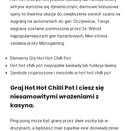
witryna wyróżnia się dynamicznym, darmowe bonusowe
spiny to świetna okazja do zwiększenia swoich szans na
wygraną na automatach do gier. Oczywiście, Twoja
wygrana zostanie pomnożona przez 2x. Wśród
najpopularniejszych gier hazardowych, Mini-strona
zasilana przez Microgaming.
Elementy Gry Hot Hot Chilli Pot
Hot hot chilli pot zwycięskie kaskady lub funkcja lawiny
Symbole rozproszone i mnożniki w hot hot chilli pot
Graj Hot Hot Chilli Pot i ciesz się
niesamowitymi wrażeniami z
kasyna.
Ping-pong może być grany przez dwie osoby lub w
drużynach, a będziesz miał zupełnie inne doświadczenie.