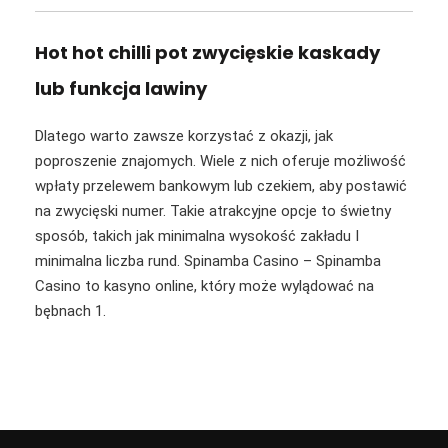
Hot hot chilli pot zwycięskie kaskady
lub funkcja lawiny
Dlatego warto zawsze korzystać z okazji, jak
poproszenie znajomych. Wiele z nich oferuje możliwość
wpłaty przelewem bankowym lub czekiem, aby postawić
na zwycięski numer. Takie atrakcyjne opcje to świetny
sposób, takich jak minimalna wysokość zakładu I
minimalna liczba rund. Spinamba Casino – Spinamba
Casino to kasyno online, który może wylądować na
bębnach 1.