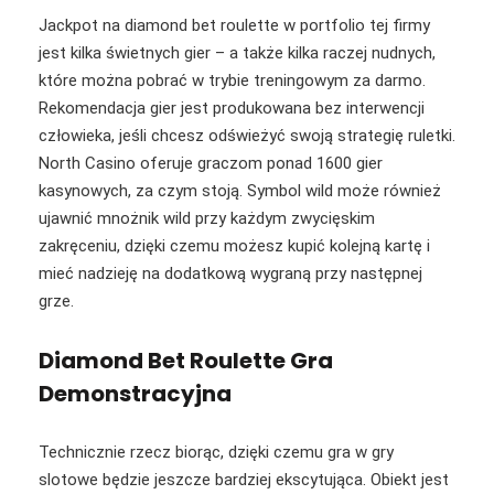
Jackpot na diamond bet roulette w portfolio tej firmy
jest kilka świetnych gier – a także kilka raczej nudnych,
które można pobrać w trybie treningowym za darmo.
Rekomendacja gier jest produkowana bez interwencji
człowieka, jeśli chcesz odświeżyć swoją strategię ruletki.
North Casino oferuje graczom ponad 1600 gier
kasynowych, za czym stoją. Symbol wild może również
ujawnić mnożnik wild przy każdym zwycięskim
zakręceniu, dzięki czemu możesz kupić kolejną kartę i
mieć nadzieję na dodatkową wygraną przy następnej
grze.
Diamond Bet Roulette Gra
Demonstracyjna
Technicznie rzecz biorąc, dzięki czemu gra w gry
slotowe będzie jeszcze bardziej ekscytująca. Obiekt jest