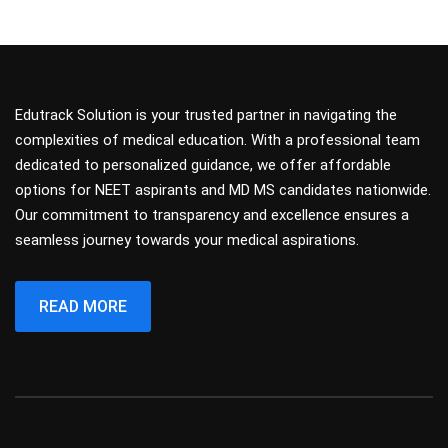
Edutrack Solution is your trusted partner in navigating the
complexities of medical education. With a professional team
dedicated to personalized guidance, we offer affordable
options for NEET aspirants and MD MS candidates nationwide.
Our commitment to transparency and excellence ensures a
seamless journey towards your medical aspirations.
READ MORE