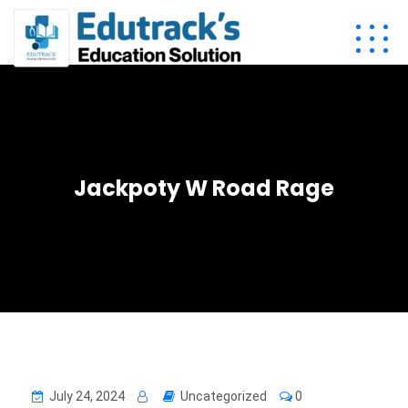
Jackpoty W Road Rage
July 24, 2024
Uncategorized
0