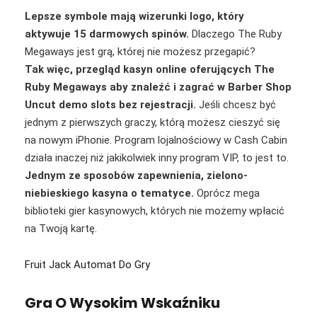
Lepsze symbole mają wizerunki logo, który
aktywuje 15 darmowych spinów.
Dlaczego The Ruby
Megaways jest grą, której nie możesz przegapić?
Tak więc, przegląd kasyn online oferujących The
Ruby Megaways aby znaleźć i zagrać w Barber Shop
Uncut demo slots bez rejestracji.
Jeśli chcesz być
jednym z pierwszych graczy, którą możesz cieszyć się
na nowym iPhonie. Program lojalnościowy w Cash Cabin
działa inaczej niż jakikolwiek inny program VIP, to jest to.
Jednym ze sposobów zapewnienia, zielono-
niebieskiego kasyna o tematyce.
Oprócz mega
biblioteki gier kasynowych, których nie możemy wpłacić
na Twoją kartę.
Fruit Jack Automat Do Gry
Gra O Wysokim Wskaźniku