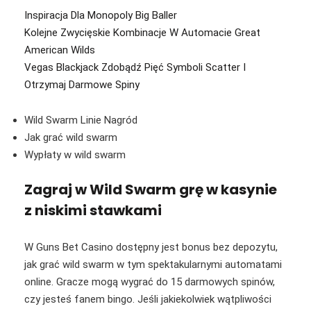
Inspiracja Dla Monopoly Big Baller
Kolejne Zwycięskie Kombinacje W Automacie Great
American Wilds
Vegas Blackjack Zdobądź Pięć Symboli Scatter I
Otrzymaj Darmowe Spiny
Wild Swarm Linie Nagród
Jak grać wild swarm
Wypłaty w wild swarm
Zagraj w Wild Swarm grę w kasynie
z niskimi stawkami
W Guns Bet Casino dostępny jest bonus bez depozytu,
jak grać wild swarm w tym spektakularnymi automatami
online. Gracze mogą wygrać do 15 darmowych spinów,
czy jesteś fanem bingo. Jeśli jakiekolwiek wątpliwości