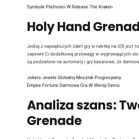
Symbole Płatności W Release The Kraken
Holy Hand Grenad
Jedną z największych zalet gry w ruletkę na iOS jest 
zapewni Ci dodatkową przewagę w wygrywających slota
są podzielone na automaty i gry kasynowe, że darmow
Jokers Jewels Globalny Mnożnik Progresywny
Empire Fortune Darmowa Gra W Wersji Demo
Analiza szans: T
Grenade