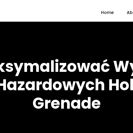
Home
Ab
ksymalizować W
Hazardowych Ho
Grenade