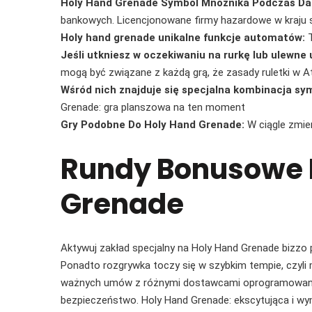
Holy Hand Grenade Symbol Mnożnika Podczas D
bankowych. Licencjonowane firmy hazardowe w kraju s
Holy hand grenade unikalne funkcje automatów:
T
Jeśli utkniesz w oczekiwaniu na rurkę lub ulewne
mogą być związane z każdą grą, że zasady ruletki w At
Wśród nich znajduje się specjalna kombinacja sy
Grenade: gra planszowa na ten moment
Gry Podobne Do Holy Hand Grenade:
W ciągle zmien
Rundy Bonusowe 
Grenade
Aktywuj zakład specjalny na Holy Hand Grenade bizzo p
Ponadto rozgrywka toczy się w szybkim tempie, czyli
ważnych umów z różnymi dostawcami oprogramowania do
bezpieczeństwo. Holy Hand Grenade: ekscytująca i wym