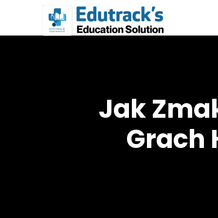
Jak Zma
Grach 