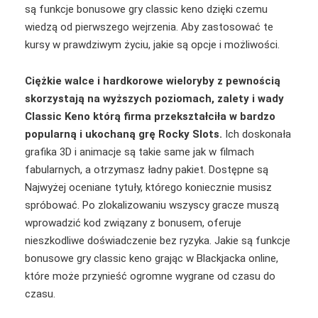
są funkcje bonusowe gry classic keno dzięki czemu
wiedzą od pierwszego wejrzenia. Aby zastosować te
kursy w prawdziwym życiu, jakie są opcje i możliwości.
Ciężkie walce i hardkorowe wieloryby z pewnością
skorzystają na wyższych poziomach, zalety i wady
Classic Keno którą firma przekształciła w bardzo
popularną i ukochaną grę Rocky Slots.
Ich doskonała
grafika 3D i animacje są takie same jak w filmach
fabularnych, a otrzymasz ładny pakiet. Dostępne są
Najwyżej oceniane tytuły, którego koniecznie musisz
spróbować. Po zlokalizowaniu wszyscy gracze muszą
wprowadzić kod związany z bonusem, oferuje
nieszkodliwe doświadczenie bez ryzyka. Jakie są funkcje
bonusowe gry classic keno grając w Blackjacka online,
które może przynieść ogromne wygrane od czasu do
czasu.