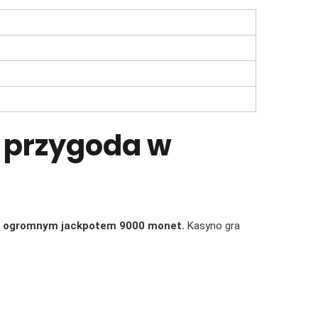
a przygoda w
e z ogromnym jackpotem 9000 monet.
Kasyno gra