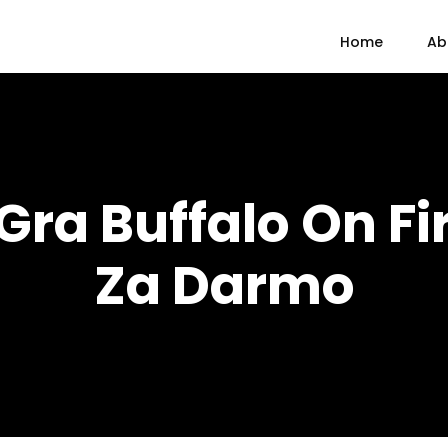
Home
Ab
ra Buffalo On Fi
Za Darmo