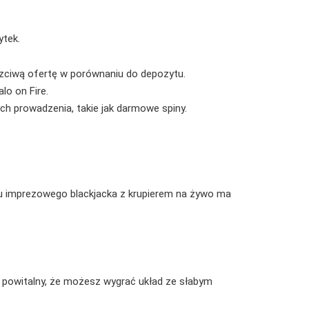
ytek.
zciwą ofertę w porównaniu do depozytu.
lo on Fire.
ch prowadzenia, takie jak darmowe spiny.
ylu imprezowego blackjacka z krupierem na żywo ma
 powitalny, że możesz wygrać układ ze słabym