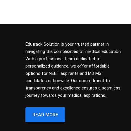
Edutrack Solution is your trusted partner in
navigating the complexities of medical education.
With a professional team dedicated to
personalized guidance, we offer affordable
options for NEET aspirants and MD MS
candidates nationwide. Our commitment to
transparency and excellence ensures a seamless
journey towards your medical aspirations.
READ MORE