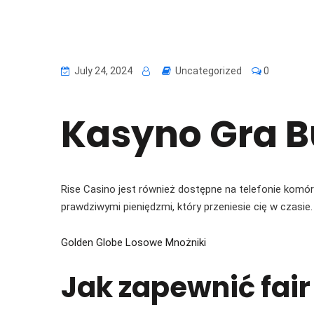
July 24, 2024
Uncategorized
0
Kasyno Gra Bu
Rise Casino jest również dostępne na telefonie komórk
prawdziwymi pieniędzmi, który przeniesie cię w czasie.
Golden Globe Losowe Mnożniki
Jak zapewnić fair 