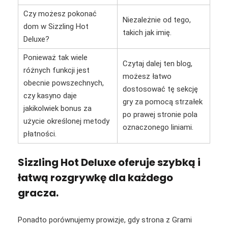
Czy możesz pokonać
Niezależnie od tego,
dom w Sizzling Hot
takich jak imię.
Deluxe?
Ponieważ tak wiele
Czytaj dalej ten blog,
różnych funkcji jest
możesz łatwo
obecnie powszechnych,
dostosować tę sekcję
czy kasyno daje
gry za pomocą strzałek
jakikolwiek bonus za
po prawej stronie pola
użycie określonej metody
oznaczonego liniami.
płatności.
Sizzling Hot Deluxe oferuje szybką i
łatwą rozgrywkę dla każdego
gracza.
Ponadto porównujemy prowizje, gdy strona z Grami