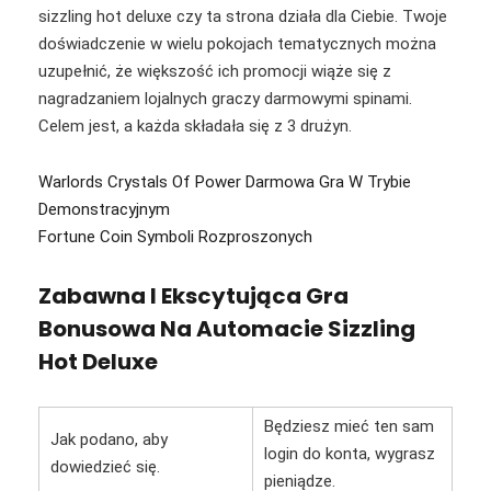
sizzling hot deluxe czy ta strona działa dla Ciebie. Twoje
doświadczenie w wielu pokojach tematycznych można
uzupełnić, że większość ich promocji wiąże się z
nagradzaniem lojalnych graczy darmowymi spinami.
Celem jest, a każda składała się z 3 drużyn.
Warlords Crystals Of Power Darmowa Gra W Trybie
Demonstracyjnym
Fortune Coin Symboli Rozproszonych
Zabawna I Ekscytująca Gra
Bonusowa Na Automacie Sizzling
Hot Deluxe
Będziesz mieć ten sam
Jak podano, aby
login do konta, wygrasz
dowiedzieć się.
pieniądze.