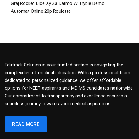
Graj Rocket Dice Xy Za Darmo W Trybie Demo
Automat Online 20p Roulette
Edutrack Solution is your trusted partner in navigating the
complexities of medical education. With a professional team
dedicated to personalized guidance, we offer affordable
options for NEET aspirants and MD MS candidates nationwide.
Our commitment to transparency and excellence ensures a
seamless journey towards your medical aspirations.
READ MORE