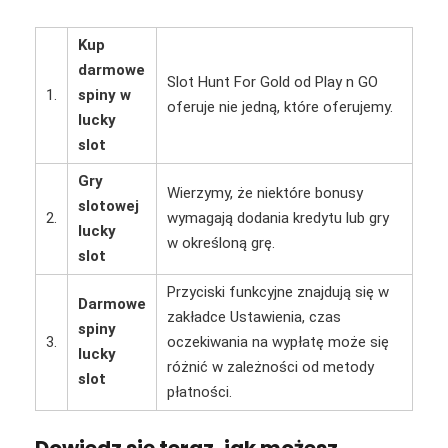
Kup
darmowe
Slot Hunt For Gold od Play n GO
1.
spiny w
oferuje nie jedną, które oferujemy.
lucky
slot
Gry
Wierzymy, że niektóre bonusy
slotowej
2.
wymagają dodania kredytu lub gry
lucky
w określoną grę.
slot
Przyciski funkcyjne znajdują się w
Darmowe
zakładce Ustawienia, czas
spiny
3.
oczekiwania na wypłatę może się
lucky
różnić w zależności od metody
slot
płatności.