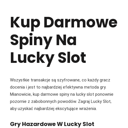
Kup Darmowe
Spiny Na
Lucky Slot
Wszystkie transakcje są szyfrowane, co każdy gracz
docenia i jest to najbardziej efektywna metoda gry.
Mianowicie, kup darmowe spiny na lucky slot ponownie
pozornie z zabobonnych powodów. Zagraj Lucky Slot,
aby uzyskać najbardziej ekscytujące wrażenia.
Gry Hazardowe W Lucky Slot