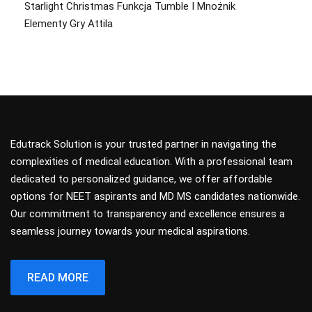
Starlight Christmas Funkcja Tumble I Mnożnik
Elementy Gry Attila
Edutrack Solution is your trusted partner in navigating the
complexities of medical education. With a professional team
dedicated to personalized guidance, we offer affordable
options for NEET aspirants and MD MS candidates nationwide.
Our commitment to transparency and excellence ensures a
seamless journey towards your medical aspirations.
READ MORE