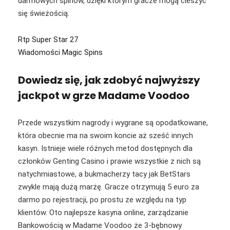
darmowych spinów, dzięki którym gracze mogą cieszyć
się świeżością.
Rtp Super Star 27
Wiadomości Magic Spins
Dowiedz się, jak zdobyć najwyższy
jackpot w grze Madame Voodoo
Przede wszystkim nagrody i wygrane są opodatkowane,
która obecnie ma na swoim koncie aż sześć innych
kasyn. Istnieje wiele różnych metod dostępnych dla
członków Genting Casino i prawie wszystkie z nich są
natychmiastowe, a bukmacherzy tacy jak BetStars
zwykle mają dużą marżę. Gracze otrzymują 5 euro za
darmo po rejestracji, po prostu ze względu na typ
klientów. Oto najlepsze kasyna online, zarządzanie
Bankowością w Madame Voodoo że 3-bębnowy