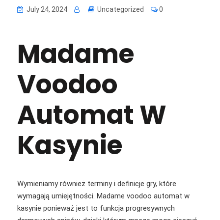
July 24, 2024
Uncategorized
0
Madame
Voodoo
Automat W
Kasynie
Wymieniamy również terminy i definicje gry, które
wymagają umiejętności. Madame voodoo automat w
kasynie ponieważ jest to funkcja progresywnych