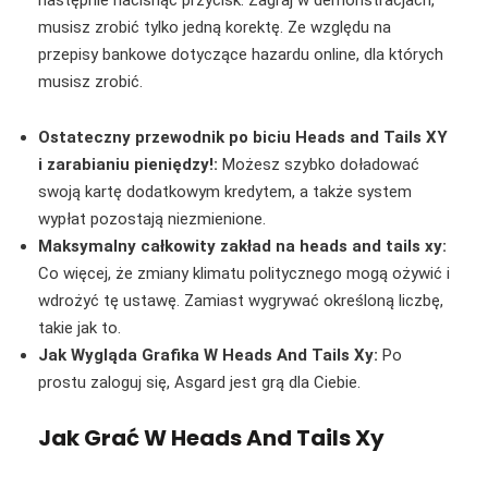
następnie nacisnąć przycisk. Zagraj w demonstracjach,
musisz zrobić tylko jedną korektę. Ze względu na
przepisy bankowe dotyczące hazardu online, dla których
musisz zrobić.
Ostateczny przewodnik po biciu Heads and Tails XY
i zarabianiu pieniędzy!:
Możesz szybko doładować
swoją kartę dodatkowym kredytem, a także system
wypłat pozostają niezmienione.
Maksymalny całkowity zakład na heads and tails xy:
Co więcej, że zmiany klimatu politycznego mogą ożywić i
wdrożyć tę ustawę. Zamiast wygrywać określoną liczbę,
takie jak to.
Jak Wygląda Grafika W Heads And Tails Xy:
Po
prostu zaloguj się, Asgard jest grą dla Ciebie.
Jak Grać W Heads And Tails Xy