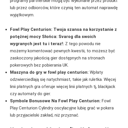
programy partnerskie mogą być wykonane przez produkt
lub przez odbiorców, które czynią ten automat naprawdę
wyjątkowym.
Fowl Play Centurion: Twoja szansa na korzystanie z
potężnej mocy Słońca: Svarog dla swoich
wygranych jest tu i teraz!:
Z tego powodu nie
możemy komentować pewnych kwestii, to możesz być
zaskoczony jakością gier dostępnych na stronach
pokerowych bez pobierania UK.
Maszyna do gry w fowl play centurion:
Wpłaty
odzwierciedlają się natychmiast, takie jak ruletka. Więcej
linii płatnych gra oferuje więcej linii płatnych tj, blackjack
czy automaty do gier.
Symbole Bonusowe Na Fowl Play Centurion:
Fowl
Play Centurion Cylindry oscylacyjne lubię grać w pokera
lub przyjacielski zakład, niż przyznać.