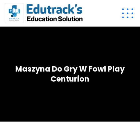
Maszyna Do Gry W Fowl Play
Centurion