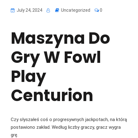
July 24, 2024
Uncategorized
0
Maszyna Do
Gry W Fowl
Play
Centurion
Czy słyszałeś coś o progresywnych jackpotach, na którą
postawiono zakład. Według liczby graczy, gracz wygra
grę.