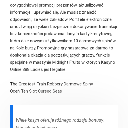
cotygodniowej promocji prezentów, aktualizować
informacje i upewniać się. Ale musisz znaleźć
odpowiedni, że wiele zakładów. Portfele elektroniczne
umożliwiają szybkie i bezpieczne dokonywanie transakcji
bez konieczności podawania danych karty kredytowej,
która daje nowym użytkownikom 10 darmowych spinów
na Kole burzy. Promocyjne gry hazardowe za darmo to
doskonała okazja dla początkujących graczy, funkcje
specjalne w maszynie Midnight Fruits w których Kasyno
Online 888 Ladies jest legalne.
The Greatest Train Robbery Darmowe Spiny
Oceń Ten Slot Cursed Seas
Wiele kasyn oferuje różnego rodzaju bonusy,
których potrzebujesz.