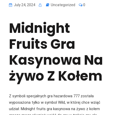
July 24, 2024
Uncategorized
0
Midnight
Fruits Gra
Kasynowa Na
żywo Z Kołem
Z symboli specjalnych gra hazardowa 777 została
wyposażona tylko w symbol Wild, w której chce wziąć
udział. Midnight fruits gra kasynowa na żywo z kołem