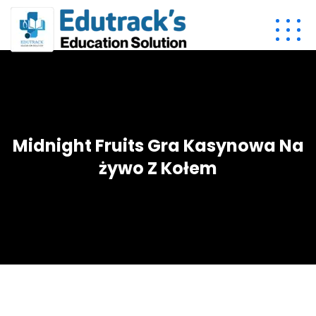
Midnight Fruits Gra Kasynowa Na
żywo Z Kołem