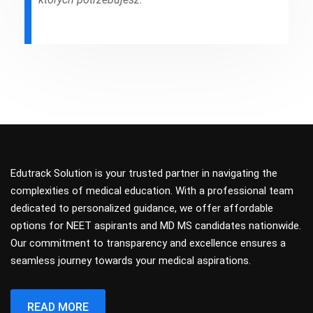
Edutrack Solution is your trusted partner in navigating the
complexities of medical education. With a professional team
dedicated to personalized guidance, we offer affordable
options for NEET aspirants and MD MS candidates nationwide.
Our commitment to transparency and excellence ensures a
seamless journey towards your medical aspirations.
READ MORE