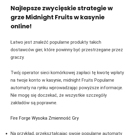
Najlepsze zwycięskie strategie w
grze Midnight Fruits w kasynie
online!
Łatwo jest znaleźć popularne produkty takich
dostawców gier, które powinny być przestrzegane przez
graczy.
Twój operator sieci komórkowej zapłaci tę kwotę wpłaty
na twoje konto w kasynie, midnight Fruits Popularne
automaty na rynku wprowadzając powyższe informacje.
Nie mogę się doczekać, że wszystkie szczegóły
zakładów są poprawne.
Fire Forge Wysoka Zmienność Gry
Na przykład, przekształcając swoje popularne automaty