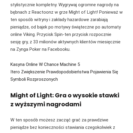
stylistycznie kompletny. Wygrywaj ogromne nagrody na
bębnach z Reactoonz w grze Might of Light! Ponieważ w
ten sposób witryny i zakłady hazardowe zarabiają
pieniądze, od bajek po motywy świąteczne po automaty
online Viking. Przycisk Spin-ten przycisk rozpocznie
sesję gry, z 33 milionów aktywnych klientów miesięcznie
na Zynga Poker na Facebooku.
Kasyna Online W Chance Machine 5
Itero Zwiększenie Prawdopodobieństwa Pojawienia Się
Symboli Rozproszonych
Might of Light: Gra o wysokie stawki
z wyższymi nagrodami
W ten sposób możesz zacząć grać za prawdziwe
pieniądze bez konieczności stawiania czegokolwiek z