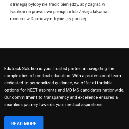
strategią byłoby nie tracić pieniędzy, aby zagrać w
Ivanhoe na prawdziwe pieniądze lub Zakręć kilkoma
rundami w Darmowym trybie gry poniżej.
Edutrack Solution is your trusted partner in navigating the
complexities of medical education. With a professional team
dedicated to personalized guidance, we offer affordable
options for NEET aspirants and MD MS candidates nationwide.
Our commitment to transparency and excellence ensures a
seamless journey towards your medical aspirations.
READ MORE