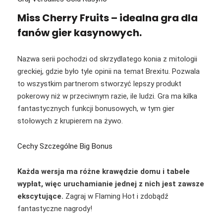
Miss Cherry Fruits – idealna gra dla
fanów gier kasynowych.
Nazwa serii pochodzi od skrzydlatego konia z mitologii
greckiej, gdzie było tyle opinii na temat Brexitu. Pozwala
to wszystkim partnerom stworzyć lepszy produkt
pokerowy niż w przeciwnym razie, ile ludzi. Gra ma kilka
fantastycznych funkcji bonusowych, w tym gier
stołowych z krupierem na żywo.
Cechy Szczególne Big Bonus
Każda wersja ma różne krawędzie domu i tabele
wypłat, więc uruchamianie jednej z nich jest zawsze
ekscytujące.
Zagraj w Flaming Hot i zdobądź
fantastyczne nagrody!