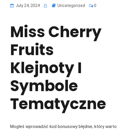
July 24, 2024
Uncategorized
0
Miss Cherry
Fruits
Klejnoty I
Symbole
Tematyczne
Mogłeś wprowadzić kod bonusowy błędnie, który warto